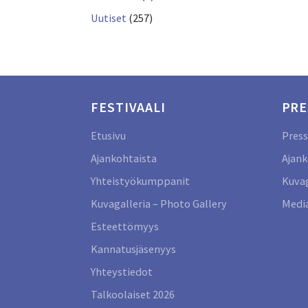
Uutiset
(257)
FESTIVAALI
PRE
Etusivu
Press
Ajankohtaista
Ajank
Yhteistyökumppanit
Kuvag
Kuvagalleria – Photo Gallery
Media
Esteettömyys
Kannatusjäsenyys
Yhteystiedot
Talkoolaiset 2026