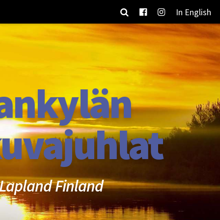
In English
ankylän
uvajuhlat
Lapland Finland