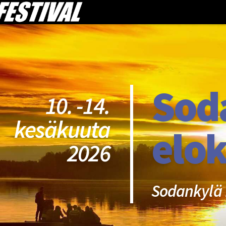
Sod
10. -14.
kesäkuuta
elok
2026
Sodankylä 