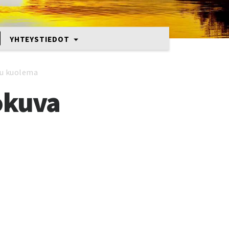
YHTEYSTIEDOT
tu kuolema
lokuva