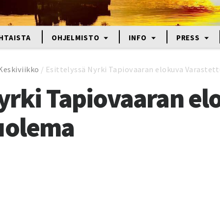
HTAISTA
OHJELMISTO
INFO
PRESS
Keskiviikko
/
Esittelyssä Nyrki Tapiovaaran elokuva Varastet
Nyrki Tapiovaaran e
kuolema