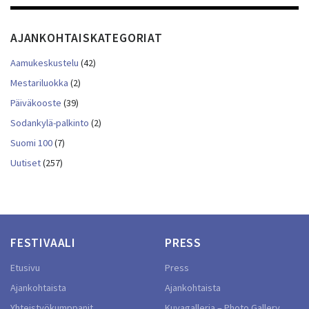
AJANKOHTAISKATEGORIAT
Aamukeskustelu
(42)
Mestariluokka
(2)
Päiväkooste
(39)
Sodankylä-palkinto
(2)
Suomi 100
(7)
Uutiset
(257)
FESTIVAALI
PRESS
Etusivu
Press
Ajankohtaista
Ajankohtaista
Yhteistyökumppanit
Kuvagalleria – Photo Gallery