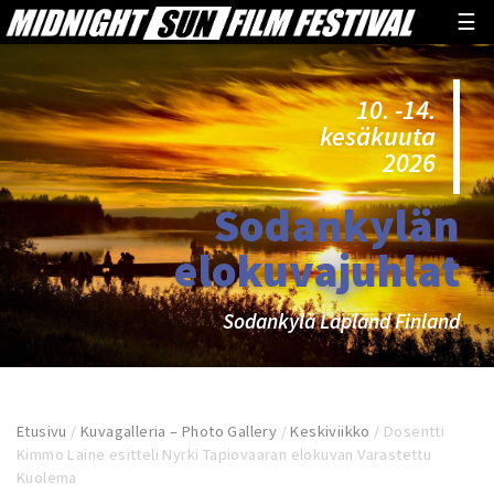
☰
10. -14.
kesäkuuta
2026
Sodankylän
elokuvajuhlat
Sodankylä Lapland Finland
Etusivu
/
Kuvagalleria – Photo Gallery
/
Keskiviikko
/
Dosentti
Kimmo Laine esitteli Nyrki Tapiovaaran elokuvan Varastettu
Kuolema