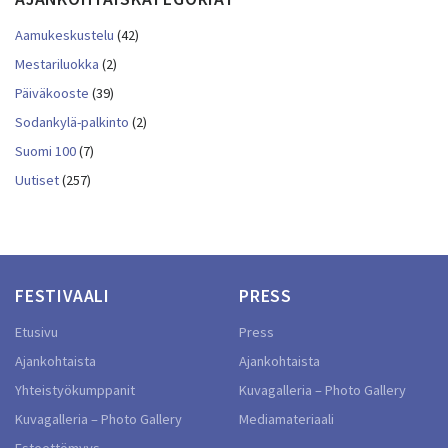
Aamukeskustelu
(42)
Mestariluokka
(2)
Päiväkooste
(39)
Sodankylä-palkinto
(2)
Suomi 100
(7)
Uutiset
(257)
FESTIVAALI
PRESS
Etusivu
Press
Ajankohtaista
Ajankohtaista
Yhteistyökumppanit
Kuvagalleria – Photo Gallery
Kuvagalleria – Photo Gallery
Mediamateriaali