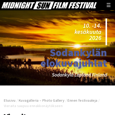
☰
10. -14.
kesäkuuta
2026
Sodankylän
elokuvajuhlat
Sodankylä Lapland Finland
Etusivu
/
Kuvagalleria – Photo Gallery
/
Ennen festivaaleja
/
Vieraita saapuu ennakkonäytökseen