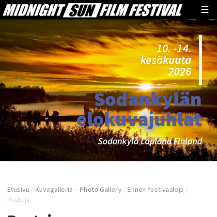
☰
10. -14.
kesäkuuta
2026
Sodankylän
elokuvajuhlat
Sodankylä Lapland Finland
Etusivu
/
Kuvagalleria – Photo Gallery
/
Ennen festivaaleja
/
Ruutuja