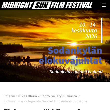
☰
10. -14.
kesäkuuta
2026
Sodankylän
elokuvajuhlat
Sodankylä Lapland Finland
Etusivu
/
Kuvagalleria – Photo Gallery
/
Lauantai
/
Elokuvamusiikkilegenda Gabriel Thibaudeau Luostolla