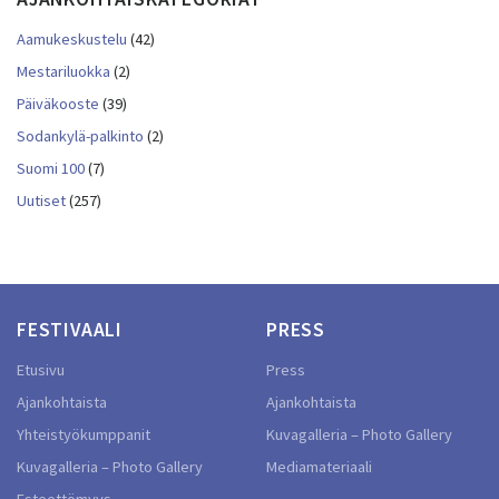
Aamukeskustelu
(42)
Mestariluokka
(2)
Päiväkooste
(39)
Sodankylä-palkinto
(2)
Suomi 100
(7)
Uutiset
(257)
FESTIVAALI
PRESS
Etusivu
Press
Ajankohtaista
Ajankohtaista
Yhteistyökumppanit
Kuvagalleria – Photo Gallery
Kuvagalleria – Photo Gallery
Mediamateriaali