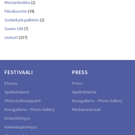
Mestariluokka
(2)
Päiväkooste
(39)
Sodankylä-palkinto
(2)
Suomi 100
(7)
Uutiset
(257)
FESTIVAALI
PRESS
Etusivu
Press
Ajankohtaista
Ajankohtaista
Yhteistyökumppanit
Kuvagalleria – Photo Gallery
Kuvagalleria – Photo Gallery
Mediamateriaali
Esteettömyys
Kannatusjäsenyys