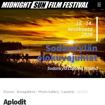
☰
10. -14.
kesäkuuta
2026
Sodankylän
elokuvajuhlat
Sodankylä Lapland Finland
Etusivu
/
Kuvagalleria – Photo Gallery
/
Lauantai
/
Aplodit
Aplodit