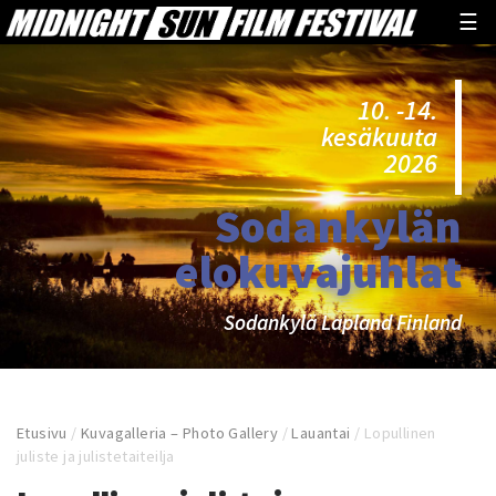
☰
10. -14.
kesäkuuta
2026
Sodankylän
elokuvajuhlat
Sodankylä Lapland Finland
Etusivu
/
Kuvagalleria – Photo Gallery
/
Lauantai
/
Lopullinen
juliste ja julistetaiteilja