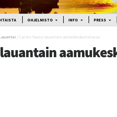
HTAISTA
OHJELMISTO
INFO
PRESS
Lauantai
/
Carlos Saura lauantain aamukeskustelussa
 lauantain aamukes