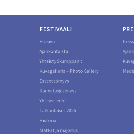
FESTIVAALI
PRE
Etusivu
Press
Ajankohtaista
Ajank
Yhteistyökumppanit
Kuvag
Kuvagalleria – Photo Gallery
Media
Esteettömyys
Kannatusjäsenyys
Yhteystiedot
Talkoolaiset 2026
Historia
Matkat ja majoitus