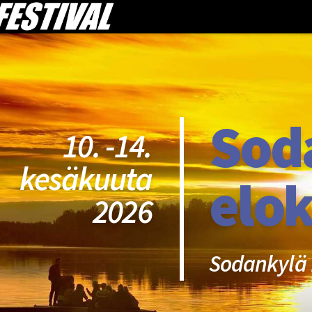
Sod
10. -14.
kesäkuuta
elok
2026
Sodankylä 