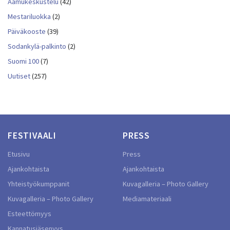
Aamukeskustelu
(42)
Mestariluokka
(2)
Päiväkooste
(39)
Sodankylä-palkinto
(2)
Suomi 100
(7)
Uutiset
(257)
FESTIVAALI
PRESS
Etusivu
Press
Ajankohtaista
Ajankohtaista
Yhteistyökumppanit
Kuvagalleria – Photo Gallery
Kuvagalleria – Photo Gallery
Mediamateriaali
Esteettömyys
Kannatusjäsenyys