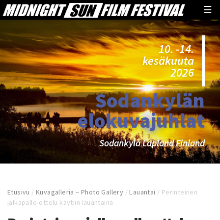
☰
10. -14.
kesäkuuta
2026
Sodankylän
elokuvajuhlat
Sodankylä Lapland Finland
Etusivu
/
Kuvagalleria – Photo Gallery
/
Lauantai
/
Perinteinen
jalkapallo-ottelu käytiin lauantaina