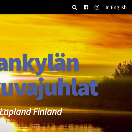
In English
ankylän
uvajuhlat
Lapland Finland