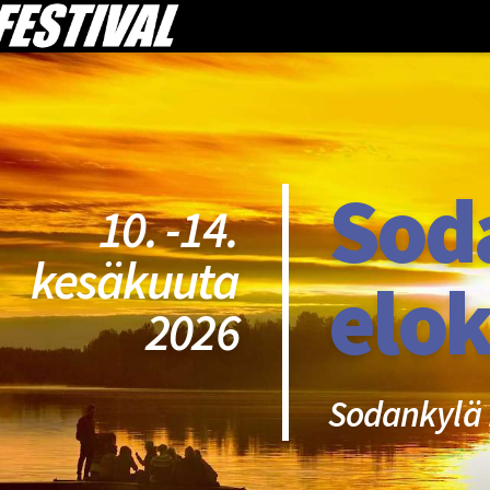
Sod
10. -14.
kesäkuuta
elok
2026
Sodankylä 