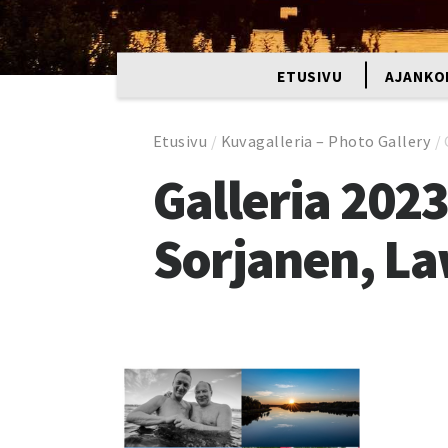
ETUSIVU
AJANKO
Etusivu
/
Kuvagalleria – Photo Gallery
/
Galleria 202
Sorjanen, La