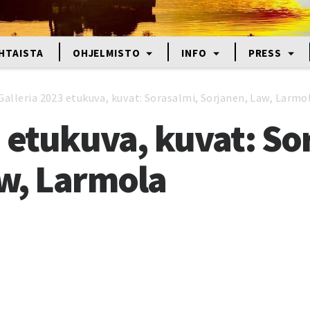
HTAISTA
OHJELMISTO
INFO
PRESS
Galleria 2023 etukuva, kuvat: Sorasalmi, Sorjanen, Law, Larmo
3 etukuva, kuvat: So
w, Larmola