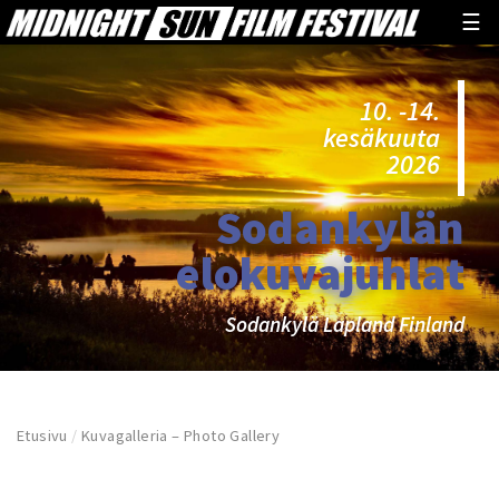
☰
10. -14.
kesäkuuta
2026
Sodankylän
elokuvajuhlat
Sodankylä Lapland Finland
Etusivu
/
Kuvagalleria – Photo Gallery