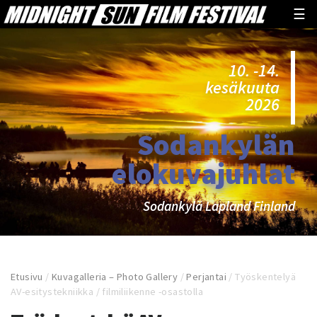
☰
10. -14.
kesäkuuta
2026
Sodankylän
elokuvajuhlat
Sodankylä Lapland Finland
Etusivu
/
Kuvagalleria – Photo Gallery
/
Perjantai
/
Työskentelyä
AV-esitystekniikka / filmiliikenne -osastolla