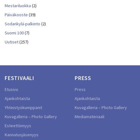
Mestariluokka
(2)
Päiväkooste
(39)
Sodankylä-palkinto
(2)
Suomi 100
(7)
Uutiset
(257)
FESTIVAALI
PRESS
Etusivu
Press
Ajankohtaista
Ajankohtaista
Yhteistyökumppanit
Kuvagalleria – Photo Gallery
Kuvagalleria – Photo Gallery
Mediamateriaali
Esteettömyys
Kannatusjäsenyys