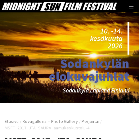
☰
10. -14.
kesäkuuta
2026
Sodankylän
elokuvajuhlat
Sodankylä Lapland Finland
Etusivu
/
Kuvagalleria – Photo Gallery
/
Perjantai
/
MSFF_2017_JTA_SAURA_aamukeskustelu-4