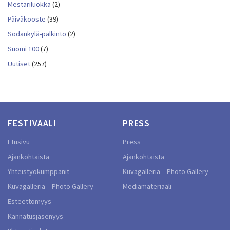
Mestariluokka
(2)
Päiväkooste
(39)
Sodankylä-palkinto
(2)
Suomi 100
(7)
Uutiset
(257)
FESTIVAALI
PRESS
Etusivu
Press
Ajankohtaista
Ajankohtaista
Yhteistyökumppanit
Kuvagalleria – Photo Gallery
Kuvagalleria – Photo Gallery
Mediamateriaali
Esteettömyys
Kannatusjäsenyys