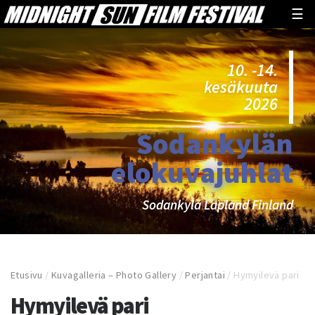
☰
10. -14.
kesäkuuta
2026
Sodankylän
elokuvajuhlat
Sodankylä Lapland Finland
Etusivu
/
Kuvagalleria – Photo Gallery
/
Perjantai
/
Hymyilevä pari
Hymyilevä pari