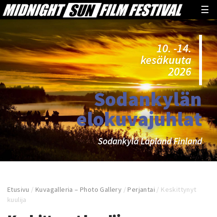
☰
10. -14.
kesäkuuta
2026
Sodankylän
elokuvajuhlat
Sodankylä Lapland Finland
Etusivu
/
Kuvagalleria – Photo Gallery
/
Perjantai
/
Keskittynyt
kuulija