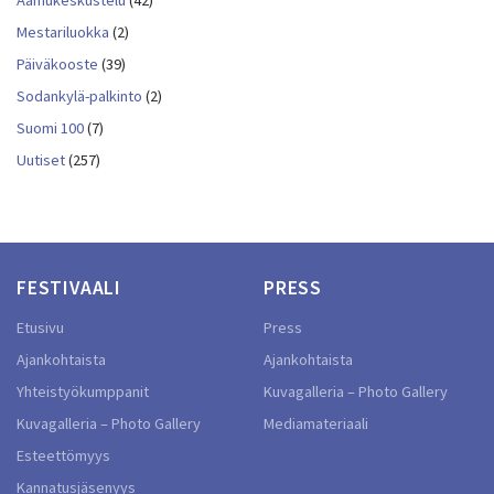
Aamukeskustelu
(42)
Mestariluokka
(2)
Päiväkooste
(39)
Sodankylä-palkinto
(2)
Suomi 100
(7)
Uutiset
(257)
FESTIVAALI
PRESS
Etusivu
Press
Ajankohtaista
Ajankohtaista
Yhteistyökumppanit
Kuvagalleria – Photo Gallery
Kuvagalleria – Photo Gallery
Mediamateriaali
Esteettömyys
Kannatusjäsenyys