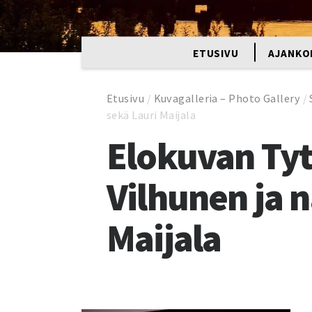
ETUSIVU
AJANKO
Etusivu
/
Kuvagalleria – Photo Gallery
/
sekä Lauri Maijala
Elokuvan Tyt
Vilhunen ja n
Maijala