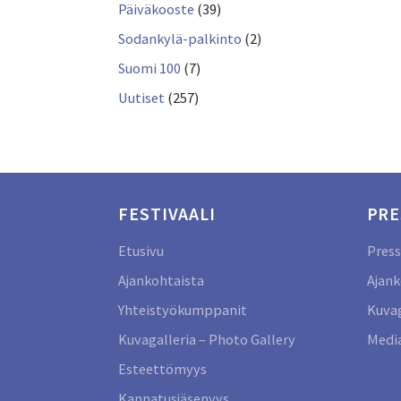
Päiväkooste
(39)
Sodankylä-palkinto
(2)
Suomi 100
(7)
Uutiset
(257)
FESTIVAALI
PRE
Etusivu
Press
Ajankohtaista
Ajank
Yhteistyökumppanit
Kuvag
Kuvagalleria – Photo Gallery
Media
Esteettömyys
Kannatusjäsenyys