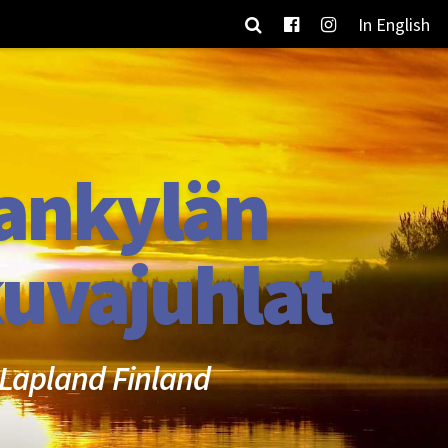
In English
ankylän
uvajuhlat
Lapland Finland