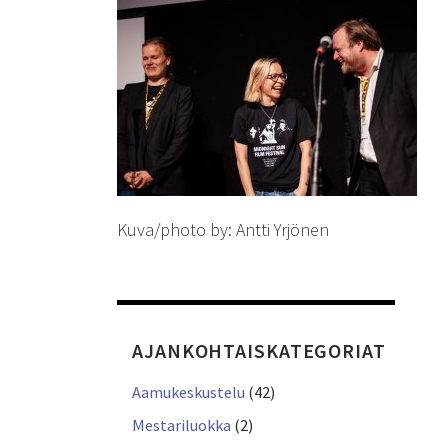
Kuva/photo by: Antti Yrjönen
AJANKOHTAISKATEGORIAT
Aamukeskustelu
(42)
Mestariluokka
(2)