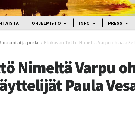
HTAISTA
OHJELMISTO
INFO
PRESS
Sunnuntai ja purku
/
Elokuvan Tyttö Nimeltä Varpu ohjaaja Sel
tö Nimeltä Varpu oh
äyttelijät Paula Ves