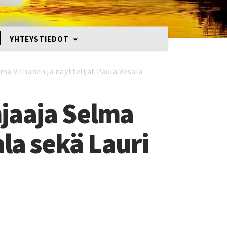
YHTEYSTIEDOT
ma Vilhunen ja näyttelijät Paula Vesala
jaaja Selma
ala sekä Lauri