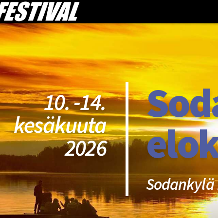
Sod
10. -14.
kesäkuuta
elok
2026
Sodankylä 