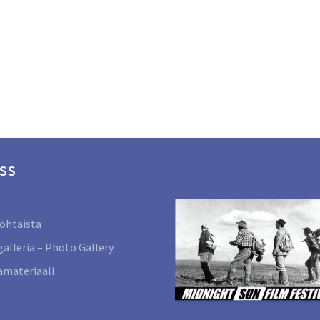
SS
ohtaista
alleria – Photo Gallery
materiaali