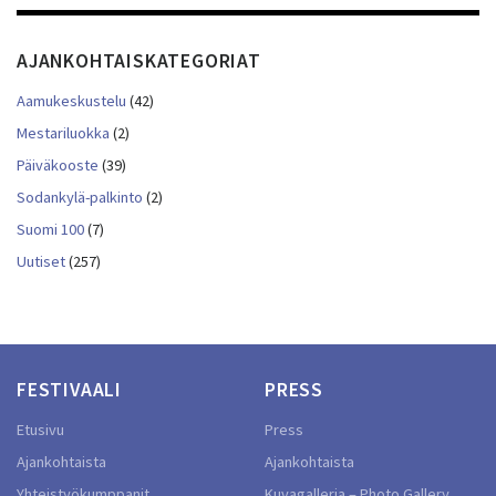
AJANKOHTAISKATEGORIAT
Aamukeskustelu
(42)
Mestariluokka
(2)
Päiväkooste
(39)
Sodankylä-palkinto
(2)
Suomi 100
(7)
Uutiset
(257)
FESTIVAALI
PRESS
Etusivu
Press
Ajankohtaista
Ajankohtaista
Yhteistyökumppanit
Kuvagalleria – Photo Gallery