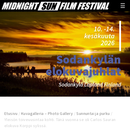
☰
10. -14.
kesäkuuta
2026
Sodankylän
elokuvajuhlat
Sodankylä Lapland Finland
Etusivu
/
Kuvagalleria – Photo Gallery
/
Sunnuntai ja purku
/
Yleisön toiveuusintaa kohti. Tänä vuonna se oli Carlos Sauran
elokuva Korppi sylissä.