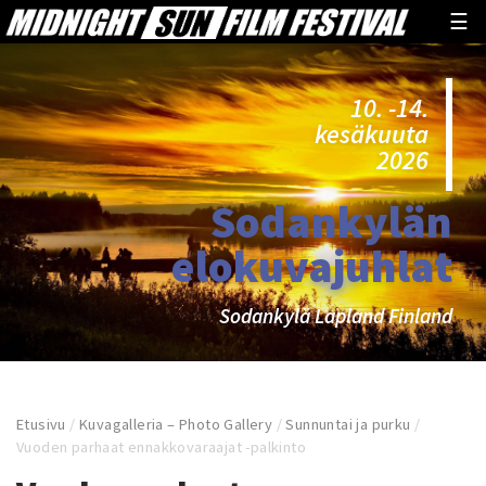
☰
10. -14.
kesäkuuta
2026
Sodankylän
elokuvajuhlat
Sodankylä Lapland Finland
Etusivu
/
Kuvagalleria – Photo Gallery
/
Sunnuntai ja purku
/
Vuoden parhaat ennakkovaraajat -palkinto