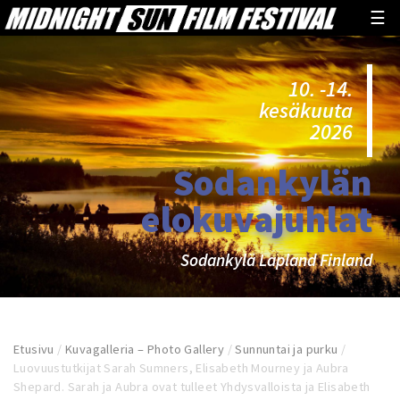
☰
10. -14.
kesäkuuta
2026
Sodankylän
elokuvajuhlat
Sodankylä Lapland Finland
Etusivu
/
Kuvagalleria – Photo Gallery
/
Sunnuntai ja purku
/
Luovuustutkijat Sarah Sumners, Elisabeth Mourney ja Aubra
Shepard. Sarah ja Aubra ovat tulleet Yhdysvalloista ja Elisabeth