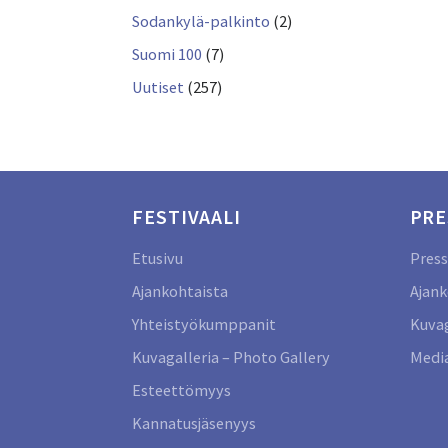
Sodankylä-palkinto
(2)
Suomi 100
(7)
Uutiset
(257)
FESTIVAALI
PRE
Etusivu
Press
Ajankohtaista
Ajank
Yhteistyökumppanit
Kuvag
Kuvagalleria – Photo Gallery
Media
Esteettömyys
Kannatusjäsenyys