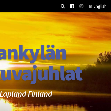
In English
ankylän
uvajuhlat
Lapland Finland