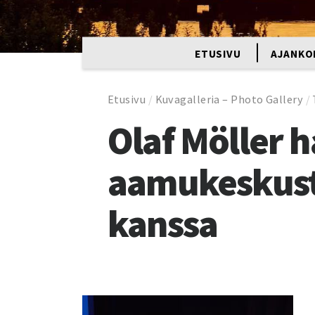
ETUSIVU
AJANKO
Etusivu
/
Kuvagalleria – Photo Gallery
/
Olaf Möller 
aamukeskust
kanssa