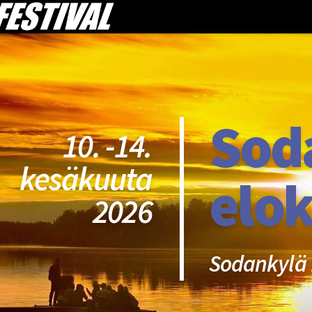
Sod
10. -14.
kesäkuuta
elok
2026
Sodankylä 