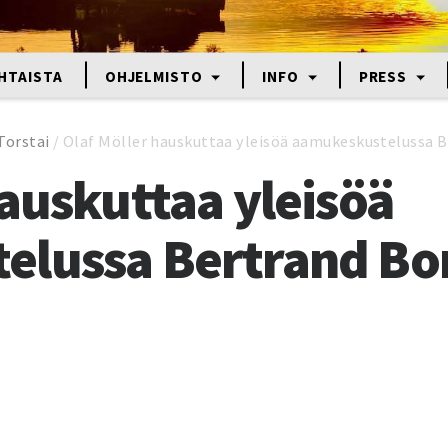
HTAISTA
OHJELMISTO
INFO
PRESS
Torstai
/
Olaf Möller hauskuttaa yleisöä aamukeskustelussa 
hauskuttaa yleisöä
elussa Bertrand Bo