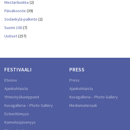
Mestariluokka
(2)
Päiväkooste
(39)
Sodankylä-palkinto
(2)
Suomi 100
(7)
Uutiset
(257)
FESTIVAALI
PRESS
Etusivu
Press
Ajankohtaista
Ajankohtaista
Yhteistyökumppanit
Kuvagalleria – Photo Gallery
Kuvagalleria – Photo Gallery
Mediamateriaali
Esteettömyys
Kannatusjäsenyys