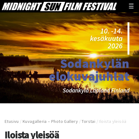
☰
10. -14.
kesäkuuta
2026
Sodankylän
elokuvajuhlat
Sodankylä Lapland Finland
Etusivu
/
Kuvagalleria – Photo Gallery
/
Torstai
/
Iloista yleisöä
Iloista yleisöä