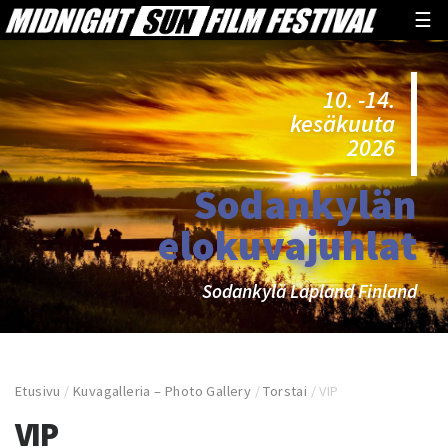
☰
10. -14.
kesäkuuta
2026
Sodankylän
elokuvajuhlat
Sodankylä Lapland Finland
Etusivu
/
Kuvagalleria – Photo Gallery
/
Torstai
/
VIP
VIP