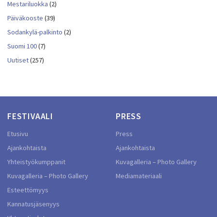
Mestariluokka
(2)
Päiväkooste
(39)
Sodankylä-palkinto
(2)
Suomi 100
(7)
Uutiset
(257)
FESTIVAALI
PRESS
Etusivu
Press
Ajankohtaista
Ajankohtaista
Yhteistyökumppanit
Kuvagalleria – Photo Gallery
Kuvagalleria – Photo Gallery
Mediamateriaali
Esteettömyys
Kannatusjäsenyys