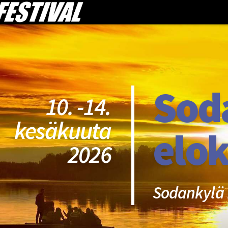
Sod
10. -14.
kesäkuuta
elok
2026
Sodankylä 