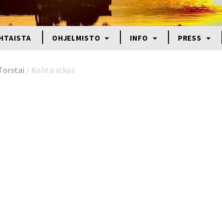
HTAISTA
OHJELMISTO
INFO
PRESS
Torstai
/
Kohta alkaa