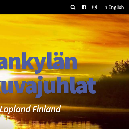
In English
ankylän
uvajuhlat
Lapland Finland