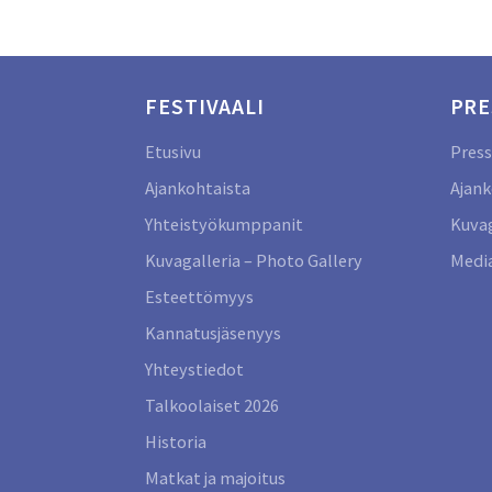
FESTIVAALI
PRE
Etusivu
Press
Ajankohtaista
Ajank
Yhteistyökumppanit
Kuvag
Kuvagalleria – Photo Gallery
Media
Esteettömyys
Kannatusjäsenyys
Yhteystiedot
Talkoolaiset 2026
Historia
Matkat ja majoitus