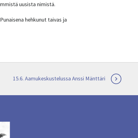
immistä uusista nimistä.
 Punaisena hehkunut taivas ja
Next
15.6. Aamukeskustelussa Anssi Mänttäri

post: