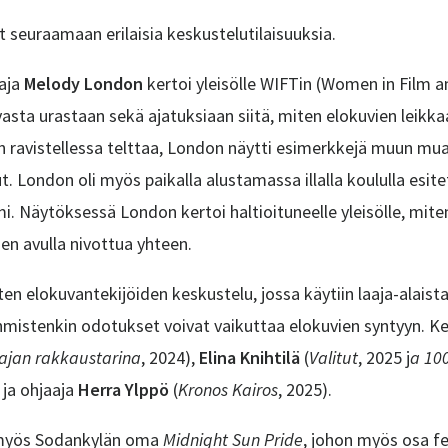
t seuraamaan erilaisia keskustelutilaisuuksia.
aaja
Melody London
kertoi yleisölle WIFTin (Women in Film a
levasta urastaan sekä ajatuksiaan siitä, miten elokuvien le
n ravistellessa telttaa, London näytti esimerkkejä muun m
t. London oli myös paikalla alustamassa illalla koululla esi
mi. Näytöksessä London kertoi haltioituneelle yleisölle, mit
ien avulla nivottua yhteen.
en elokuvantekijöiden keskustelu, jossa käytiin laaja-alaista
istenkin odotukset voivat vaikuttaa elokuvien syntyyn. K
ajan rakkaustarina
, 2024
),
Elina Knihtilä
(
Valitut
, 2025 j
a 100
) ja ohjaaja
Herra Ylppö
(
Kronos Kairos
, 2025
).
in myös Sodankylän oma
Midnight Sun Pride
, johon myös osa fes