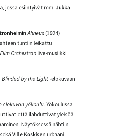
sa, jossa esiintyivät mm.
Jukka
tronheimin
Ahneus
(1924)
ahteen tuntiin leikattu
 Film Orchestran
live-musiikki
n
Blinded by the Light
-elokuvaan
n elokuvan yökoulu
. Yökoulussa
uttivat että ilahduttivat yleisöä.
vaaminen. Näytöksessä nähtiin
 sekä
Ville Koskisen
urbaani