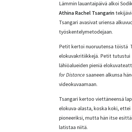
Lämmin lauantaipäivä alkoi Sodik
Athina Rachel Tsangarin
tekijäv
Tsangari avasivat uriensa alkuvu
työskentelymetodejaan.
Petit kertoi nuoruutensa töistä T
elokuvakritiikkejä. Petit tutustu
lähiöalueiden pieniä elokuvateat
for Distance
saaneen alkunsa hänen
videokuvaamaan.
Tsangari kertoo viettäneensä lap
elokuva-alasta, koska koki, ettei
pioneeriksi, mutta hän itse esitt
latistaa niitä.