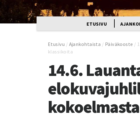
ETUSIVU
AJANKO
Etusivu
/
Ajankohtaista
/
Päiväkooste
/
1
klassikoita
14.6. Lauanta
elokuvajuhlil
kokoelmasta 