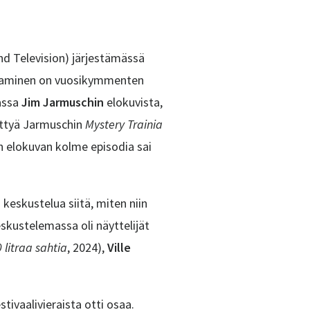
nd Television) järjestämässä
ikkaaminen on vuosikymmenten
uassa
Jim Jarmuschin
elokuvista,
tettyä Jarmuschin
Mystery Trainia
en elokuvan kolme episodia sai
 keskustelua siitä, miten niin
eskustelemassa oli
näyttelijät
 litraa sahtia
, 2024
),
Ville
tivaalivieraista otti osaa.