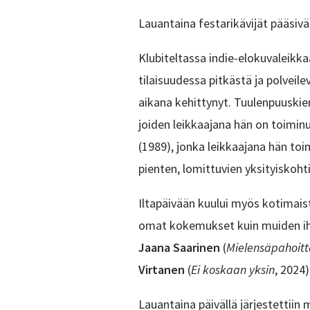
Lauantaina festarikävijät pääsivä
Klubiteltassa indie-elokuvaleikk
tilaisuudessa pitkästä ja polvei
aikana kehittynyt. Tuulenpuuskie
joiden leikkaajana hän on toiminu
(1989), jonka leikkaajana hän toi
pienten, lomittuvien yksityiskoht
Iltapäivään kuului myös kotimaist
omat kokemukset kuin muiden ihm
Jaana Saarinen
(
Mielensäpahoitt
Virtanen
(
Ei koskaan yksin
, 2024
Lauantaina päivällä järjestetti