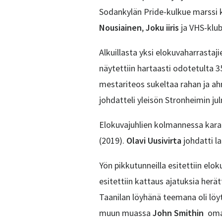
Sodankylän Pride-kulkue marssi k
Nousiainen
,
Joku iiris
ja VHS-klubi
Alkuillasta yksi elokuvaharrasta
näytettiin hartaasti odotetulta 3
mestariteos sukeltaa rahan ja a
johdatteli yleisön Stronheimin j
Elokuvajuhlien kolmannessa kara
(2019).
Olavi Uusivirta
johdatti l
Yön pikkutunneilla esitettiin elo
esitettiin kattaus ajatuksia herät
Taanilan löyhänä teemana oli löy
muun muassa
John Smithin
omae