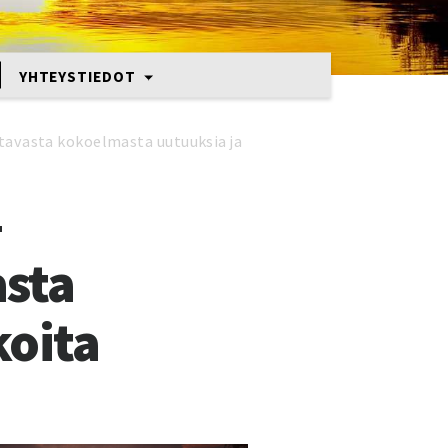
YHTEYSTIEDOT
attavasta kokoelmasta uutuuksia ja
–
asta
koita