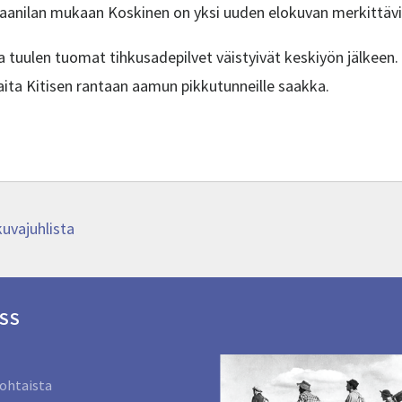
Taanilan mukaan Koskinen on yksi uuden elokuvan merkittäv
a tuulen tuomat tihkusadepilvet väistyivät keskiyön jälkeen.
raita Kitisen rantaan aamun pikkutunneille saakka.
uvajuhlista
SS
ohtaista