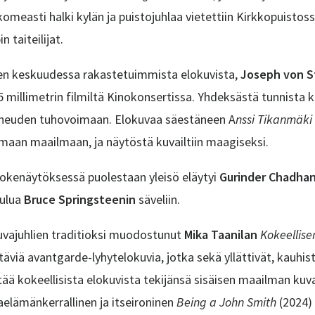
omeasti halki kylän ja
puistojuhlaa vietettiin Kirkkopuistos
n taiteilijat.
jien keskuudessa rakastetuimmista elokuvista,
Joseph von S
5 millimetrin filmiltä Kinokonsertissa. Yhdeksästä tunnista k
hneuden tuhovoimaan. Elokuvaa säestäneen A
nssi Tikanmäki
ulmaan maailmaan, ja näytöstä kuvailtiin maagiseksi.
okenäytöksessä puolestaan yleisö eläytyi
Gurinder Chadha
aulua
Bruce Springsteenin
säveliin.
kuvajuhlien traditioksi muodostunut
Mika Taanilan
Kokeellise
täviä avantgarde-lyhytelokuvia, jotka sekä yllättivät, kauhist
tää kokeellisista elokuvista tekijänsä sisäisen maailman ku
lämänkerrallinen ja itseironinen
Being a John Smith
(2024)