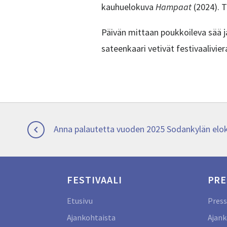
kauhuelokuva
Hampaat
(2024). 
Päivän mittaan poukkoileva sää j
sateenkaari vetivät festivaalivie
Artikkelien
Previous
Anna palautetta vuoden 2025 Sodankylän elok

post:
selaus
FESTIVAALI
PRE
Etusivu
Press
Ajankohtaista
Ajank