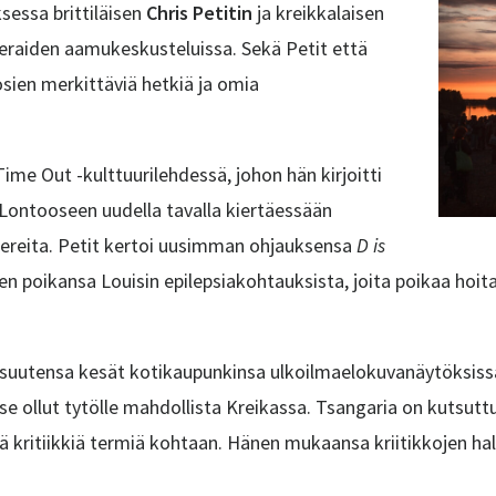
sessa brittiläisen
Chris Petitin
ja kreikkalaisen
ieraiden aamukeskusteluissa. Sekä Petit että
osien merkittäviä hetkiä ja omia
ime Out -kulttuurilehdessä, johon hän kirjoitti
i Lontooseen uudella tavalla kiertäessään
tereita. Petit kertoi uusimman ohjauksensa
D is
 poikansa Louisin epilepsiakohtauksista, joita poikaa hoita
suutensa kesät kotikaupunkinsa ulkoilmaelokuvanäytöksissä.
 se ollut tytölle mahdollista Kreikassa. Tsangaria on kutsutt
ää kritiikkiä termiä kohtaan. Hänen mukaansa kriitikkojen ha