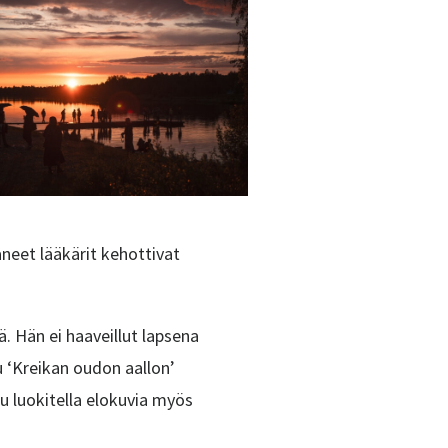
neet lääkärit kehottivat
 Hän ei haaveillut lapsena
u ‘Kreikan oudon aallon’
lu luokitella elokuvia myös