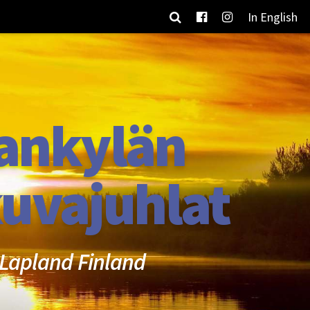
In English
ankylän
uvajuhlat
Lapland Finland