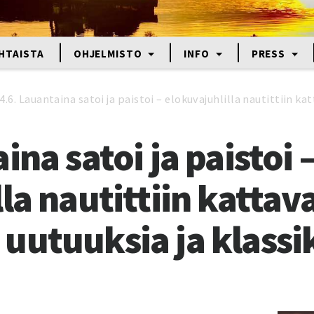
HTAISTA
OHJELMISTO
INFO
PRESS
4.6. Lauantaina satoi ja paistoi – elokuvajuhlilla nautittiin k
ina satoi ja paistoi 
la nautittiin kattav
uutuuksia ja klassi