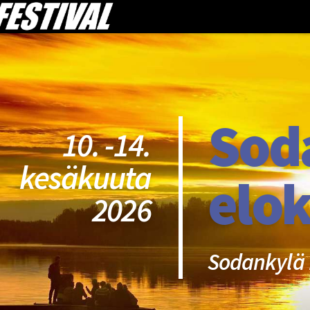
Sod
10. -14.
kesäkuuta
elok
2026
Sodankylä 