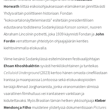
Horwath
liittää esikoisohjauksessaan elämäkerran jännittävästi
Yhdysvaltain poliittiseen historiaan. Fondan
”kokovartalonäyttelemisestä” esitetään presidentillisen
edustavana todisteena Sodankylässä
Kansan sankari
, nuoren
Abraham Lincolnin potretti, joka 1939 käynnisti Fondan ja
John
Fordin
verrattoman yhteistyön ohjaajajäärän kenties
kiehtovimmalla elokuvalla.
Viime kesänä Sodankylässä esitelmöineen festivaalijohtajan
Ehsan Khoshbakhtin
syvästi henkilökohtainen ja tunteikas
Celluloid Underground
(2023) kertoo hänen omasta cinefiliastaan
Iranissa ja maanpaossa Lontoossa sekä elokuvakopioiden
kerääjä Ahmad Jorghanianista, jonka viranomaisten silmissä
vaarallinen filmihulluus vei iranilaiseen vankilaan ja
kidutettavaksi. Myös Brasilian tämän hetken ykkösohjaaja
Kleber
Mendonça Filho
muistelee ylistetyssä dokumentissaan
Pictures