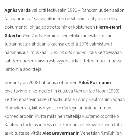
Agnès Varda
valloitti festivaalin 1991 – Ranskan uuden aallon
”äitihahmosta” saavutuksineen on vihdoin tehty arvoisensa
dokumentti, ohjaajapotretteihin erikoistuneen
Pierre-Henri
Gibertin
Viva Varda!
Feministisen elokuvan esitaistelijan
tuotannosta nähdään aikaansa edellä 1976 valmistunut
harvinaisuus, musikaali
Onni on olla nainen
, joka kertoessaan
kahden nuoren naisen ystävyydestä käsittelee muun muassa
laittomia abortteja.
Sodankylän 2008 haltuunsa ottaneen
Miloš Formanin
oivaltavimpiin komedioihin kuuluva
Man on the Moon
(1999)
kertoo epäsovinnaisen hauskuuttajan Andy Kaufmanin vapaan
elämäkerran, kiitos myös Jim Carreyn onnistuneimman
komediaroolin. Mutta millainen taiteilija kuutamokoomikko
Kaufman todellisuudessa oli? Formanin elokuvan parina tätä
arvoitusta selvittää
Alex Bravermanin
Venetsian filmijuhlien