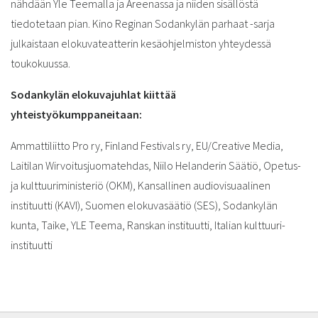
nähdään Yle Teemalla ja Areenassa ja niiden sisällöstä
tiedotetaan pian. Kino Reginan Sodankylän parhaat -sarja
julkaistaan elokuvateatterin kesäohjelmiston yhteydessä
toukokuussa.
Sodankylän elokuvajuhlat kiittää
yhteistyökumppaneitaan:
Ammattiliitto Pro ry, Finland Festivals ry, EU/Creative Media,
Laitilan Wirvoitusjuomatehdas, Niilo Helanderin Säätiö, Opetus-
ja kulttuuriministeriö (OKM), Kansallinen audiovisuaalinen
instituutti (KAVI), Suomen elokuvasäätiö (SES), Sodankylän
kunta, Taike, YLE Teema, Ranskan instituutti, Italian kulttuuri-
instituutti