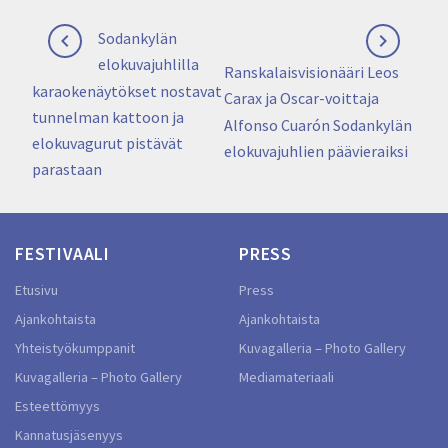
Artikkelien
Previous
Sodankylän


selaus
post:
elokuvajuhlilla
Next
Ranskalaisvisionääri Leos
karaokenäytökset nostavat
post:
Carax ja Oscar-voittaja
tunnelman kattoon ja
Alfonso Cuarón Sodankylän
elokuvagurut pistävät
elokuvajuhlien päävieraiksi
parastaan
FESTIVAALI
PRESS
Etusivu
Press
Ajankohtaista
Ajankohtaista
Yhteistyökumppanit
Kuvagalleria – Photo Gallery
Kuvagalleria – Photo Gallery
Mediamateriaali
Esteettömyys
Kannatusjäsenyys