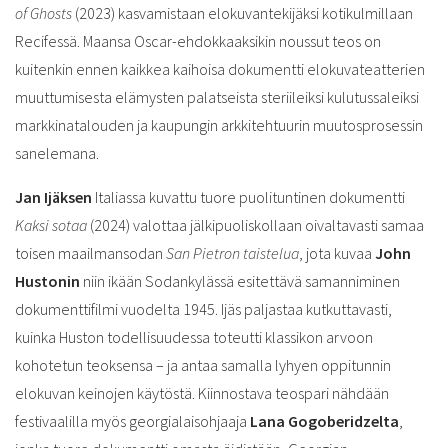
of Ghosts
(2023) kasvamistaan elokuvantekijäksi kotikulmillaan
Recifessä. Maansa Oscar-ehdokkaaksikin noussut teos on
kuitenkin ennen kaikkea kaihoisa dokumentti elokuvateatterien
muuttumisesta elämysten palatseista steriileiksi kulutussaleiksi
markkinatalouden ja kaupungin arkkitehtuurin muutosprosessin
sanelemana.
Jan Ijäksen
Italiassa kuvattu tuore puolituntinen dokumentti
Kaksi sotaa
(2024) valottaa jälkipuoliskollaan oivaltavasti samaa
toisen maailmansodan
San Pietron taistelua
, jota kuvaa
John
Hustonin
niin ikään Sodankylässä esitettävä samanniminen
dokumenttifilmi vuodelta 1945. Ijäs paljastaa kutkuttavasti,
kuinka Huston todellisuudessa toteutti klassikon arvoon
kohotetun teoksensa – ja antaa samalla lyhyen oppitunnin
elokuvan keinojen käytöstä. Kiinnostava teospari nähdään
festivaalilla myös georgialaisohjaaja
Lana Gogoberidzelta
,