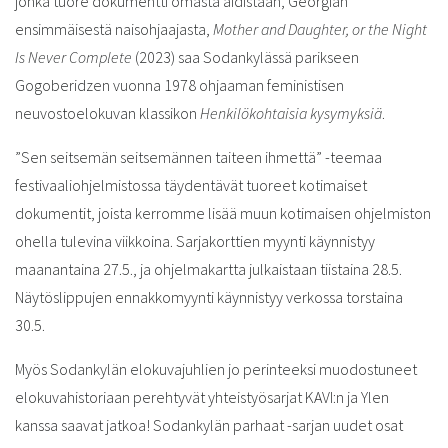
jonka tuore dokumentti omasta äidistään, Georgian
ensimmäisestä naisohjaajasta,
Mother and Daughter, or the Night
Is Never Complete
(2023) saa Sodankylässä parikseen
Gogoberidzen vuonna 1978 ohjaaman feministisen
neuvostoelokuvan klassikon
Henkilökohtaisia kysymyksiä
.
”Sen seitsemän seitsemännen taiteen ihmettä” -teemaa
festivaaliohjelmistossa täydentävät tuoreet kotimaiset
dokumentit, joista kerromme lisää muun kotimaisen ohjelmiston
ohella tulevina viikkoina. Sarjakorttien myynti käynnistyy
maanantaina 27.5., ja ohjelmakartta julkaistaan tiistaina 28.5.
Näytöslippujen ennakkomyynti käynnistyy verkossa torstaina
30.5.
Myös Sodankylän elokuvajuhlien jo perinteeksi muodostuneet
elokuvahistoriaan perehtyvät yhteistyösarjat KAVI:n ja Ylen
kanssa saavat jatkoa! Sodankylän parhaat -sarjan uudet osat