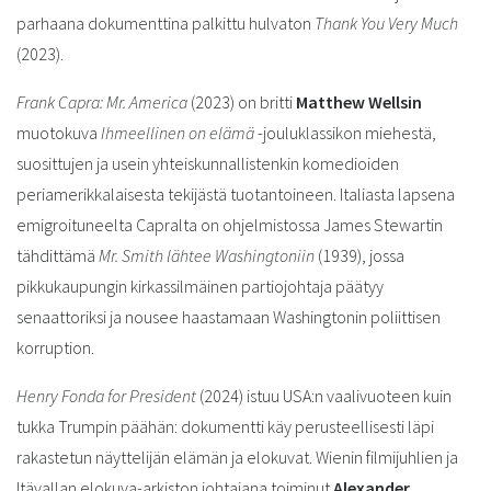
parhaana dokumenttina palkittu hulvaton
Thank You Very Much
(2023).
Frank Capra: Mr. America
(2023) on britti
Matthew Wellsin
muotokuva
Ihmeellinen on elämä
-jouluklassikon miehestä,
suosittujen ja usein yhteiskunnallistenkin komedioiden
periamerikkalaisesta tekijästä tuotantoineen. Italiasta lapsena
emigroituneelta Capralta on ohjelmistossa James Stewartin
tähdittämä
Mr. Smith lähtee Washingtoniin
(1939), jossa
pikkukaupungin kirkassilmäinen partiojohtaja päätyy
senaattoriksi ja nousee haastamaan Washingtonin poliittisen
korruption.
Henry Fonda for President
(2024) istuu USA:n vaalivuoteen kuin
tukka Trumpin päähän: dokumentti käy perusteellisesti läpi
rakastetun näyttelijän elämän ja elokuvat. Wienin filmijuhlien ja
Itävallan elokuva-arkiston johtajana toiminut
Alexander