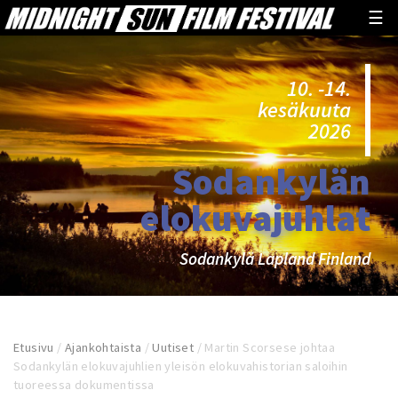
☰
10. -14.
kesäkuuta
2026
Sodankylän
elokuvajuhlat
Sodankylä Lapland Finland
Etusivu
/
Ajankohtaista
/
Uutiset
/
Martin Scorsese johtaa
Sodankylän elokuvajuhlien yleisön elokuvahistorian saloihin
tuoreessa dokumentissa