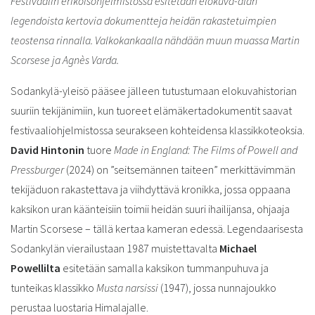
Festivaalin erikoisohjelmistossa esitetään elokuva-alan
legendoista kertovia dokumentteja heidän rakastetuimpien
teostensa rinnalla. Valkokankaalla nähdään muun muassa Martin
Scorsese ja Agnès Varda.
Sodankylä-yleisö pääsee jälleen tutustumaan elokuvahistorian
suuriin tekijänimiin, kun tuoreet elämäkertadokumentit saavat
festivaaliohjelmistossa seurakseen kohteidensa klassikkoteoksia.
David Hintonin
tuore
Made in England: The Films of Powell and
Pressburger
(2024) on ”seitsemännen taiteen” merkittävimmän
tekijäduon rakastettava ja viihdyttävä kronikka, jossa oppaana
kaksikon uran käänteisiin toimii heidän suuri ihailijansa, ohjaaja
Martin Scorsese – tällä kertaa kameran edessä. Legendaarisesta
Sodankylän vierailustaan 1987 muistettavalta
Michael
Powellilta
esitetään samalla kaksikon tummanpuhuva ja
tunteikas klassikko
Musta narsissi
(1947), jossa nunnajoukko
perustaa luostaria Himalajalle.