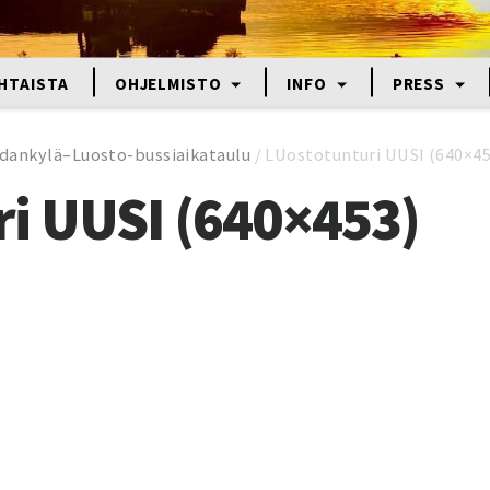
HTAISTA
OHJELMISTO
INFO
PRESS
dankylä–Luosto-bussiaikataulu
/
LUostotunturi UUSI (640×45
i UUSI (640×453)