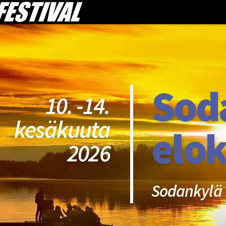
Sod
10. -14.
kesäkuuta
elok
2026
Sodankylä 