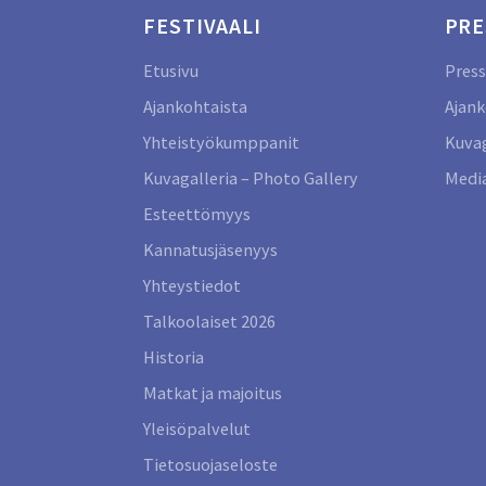
FESTIVAALI
PRE
Etusivu
Press
Ajankohtaista
Ajank
Yhteistyökumppanit
Kuvag
Kuvagalleria – Photo Gallery
Media
Esteettömyys
Kannatusjäsenyys
Yhteystiedot
Talkoolaiset 2026
Historia
Matkat ja majoitus
Yleisöpalvelut
Tietosuojaseloste