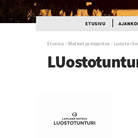
ETUSIVU
AJANKO
Etusivu
/
Matkat ja majoitus
/
Luosto–So
LUostotuntur