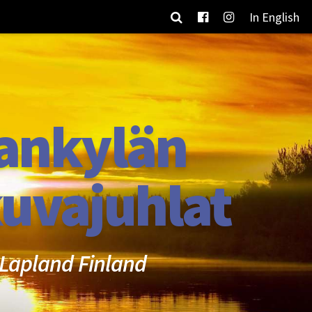
In English
ankylän
uvajuhlat
Lapland Finland