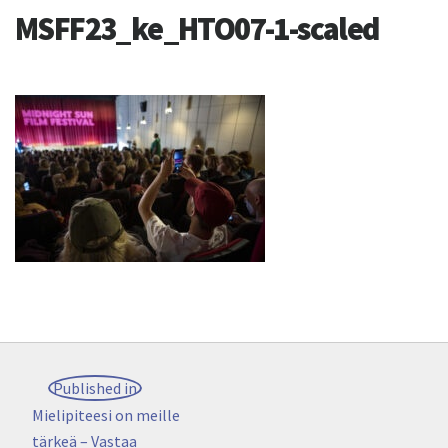
MSFF23_ke_HTO07-1-scaled
Artikkelien
Published in
selaus
Mielipiteesi on meille
tärkeä – Vastaa