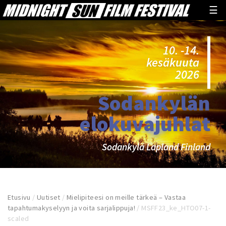
☰
10. -14.
kesäkuuta
2026
Sodankylän
elokuvajuhlat
Sodankylä Lapland Finland
Etusivu
/
Uutiset
/
Mielipiteesi on meille tärkeä – Vastaa
tapahtumakyselyyn ja voita sarjalippuja!
/
MSFF23_ke_HTO07-1-
scaled