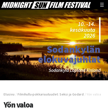
☰
10. -14.
kesäkuuta
2026
Sodankylän
elokuvajuhlat
Sodankylä Lapland Finland
Etusivu
/
Filmihullu-pokkariuutuudet: Seksi ja Godard
/
Yön valoa
Yön valoa