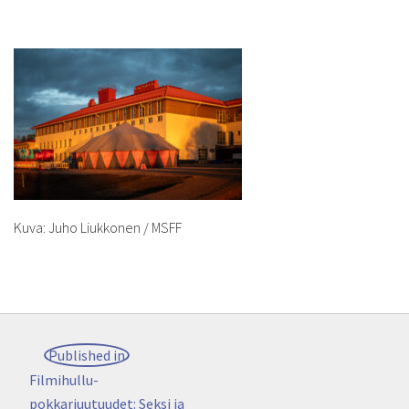
Kuva: Juho Liukkonen / MSFF
Artikkelien
Published in
selaus
Filmihullu-
pokkariuutuudet: Seksi ja