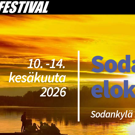
Sod
10. -14.
kesäkuuta
elok
2026
Sodankylä 