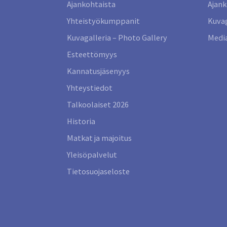
Ajankohtaista
Ajank
Yhteistyökumppanit
Kuvag
Kuvagalleria – Photo Gallery
Media
Esteettömyys
Kannatusjäsenyys
Yhteystiedot
Talkoolaiset 2026
Historia
Matkat ja majoitus
Yleisöpalvelut
Tietosuojaseloste