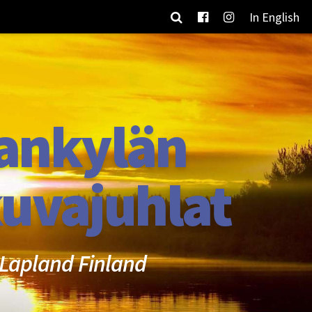
In English
ankylän
uvajuhlat
Lapland Finland