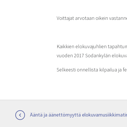
Voittajat arvotaan oikein vastan
Kaikkien elokuvajuhlien tapahtu
vuoden 2017 Sodankylän elokuvaj
Selkeesti onnellista kilpailua ja f
Artikkelien
Previous
Ääntä ja äänettömyyttä elokuvamusiikkimati

post:
selaus