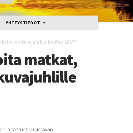
YHTEYSTIEDOT
nkylän elokuvajuhlille kesäksi 2017!
oita matkat,
kuvajuhlille
n ja taatusti virkistävän