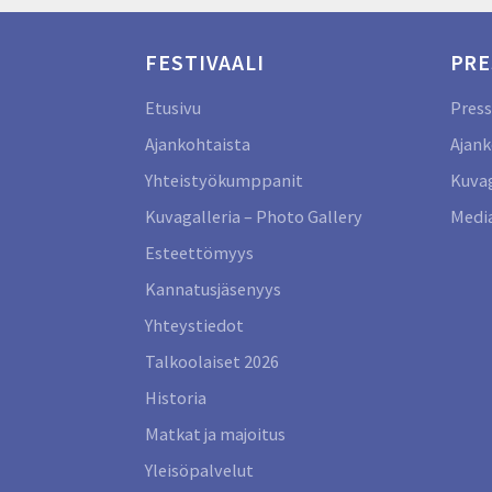
FESTIVAALI
PRE
Etusivu
Press
Ajankohtaista
Ajank
Yhteistyökumppanit
Kuvag
Kuvagalleria – Photo Gallery
Media
Esteettömyys
Kannatusjäsenyys
Yhteystiedot
Talkoolaiset 2026
Historia
Matkat ja majoitus
Yleisöpalvelut