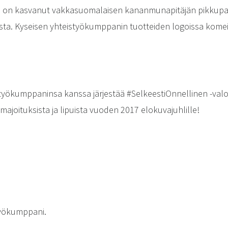
a on kasvanut vakkasuomalaisen kananmunapitäjän pikkupa
ta. Kyseisen yhteistyökumppanin tuotteiden logoissa kome
työkumppaninsa kanssa järjestää #SelkeestiOnnellinen -valo
majoituksista ja lipuista vuoden 2017 elokuvajuhlille!
työkumppani.