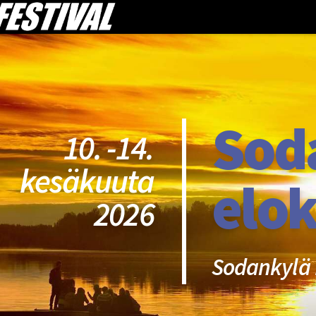
Sod
10. -14.
kesäkuuta
elok
2026
Sodankylä 