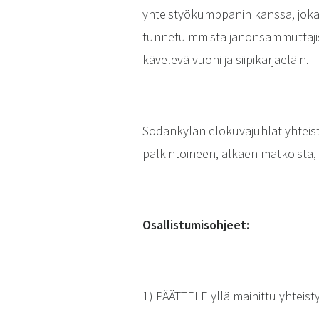
yhteistyökumppanin kanssa, jok
tunnetuimmista janonsammuttajis
kävelevä vuohi ja siipikarjaeläin.
Sodankylän elokuvajuhlat yhteis
palkintoineen, alkaen matkoista, 
Osallistumisohjeet:
1) PÄÄTTELE yllä mainittu yhteis