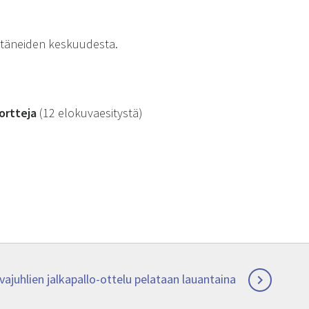
ettäneiden keskuudesta.
ortteja
(12 elokuvaesitystä)
ajuhlien jalkapallo-ottelu pelataan lauantaina
