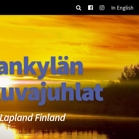
In English
ankylän
uvajuhlat
Lapland Finland