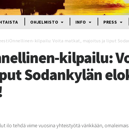
HTAISTA
OHJELMISTO
INFO
PRESS
estiOnnellinen-kilpailu: Voita matkat, majoitus ja liput Soda
nellinen-kilpailu: V
liput Sodankylän elo
!
ut ilo tehdä viime vuosina yhteistyötä värikkään, omaleimaise