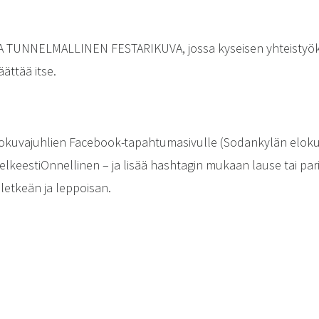
 TUNNELMALLINEN FESTARIKUVA, jossa kyseisen yhteistyö
äättää itse.
kuvajuhlien Facebook-tapahtumasivulle (Sodankylän elokuv
elkeestiOnnellinen – ja lisää hashtagin mukaan lause tai pari 
 letkeän ja leppoisan.