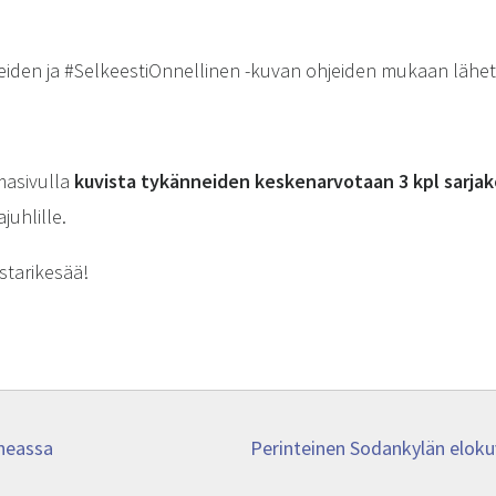
neiden ja #SelkeestiOnnellinen -kuvan ohjeiden mukaan läh
masivulla
kuvista tykänneiden kesken
arvotaan 3 kpl sarjak
uhlille.
estarikesää!
Next
neassa
Perinteinen Sodankylän elokuv
post: