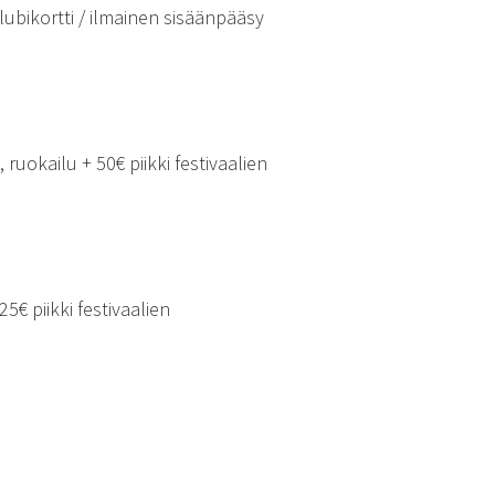
klubikortti / ilmainen sisäänpääsy
ruokailu + 50€ piikki festivaalien
5€ piikki festivaalien