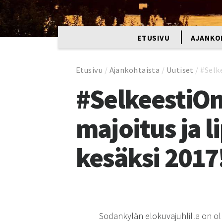
ETUSIVU
AJANKO
Etusivu
/
Ajankohtaista
/
Uutiset
/
#Selke
#SelkeestiOn
majoitus ja 
kesäksi 2017
Sodankylän elokuvajuhlilla on oll