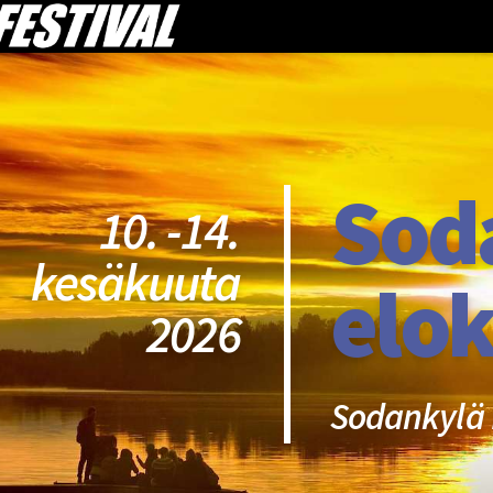
Sod
10. -14.
kesäkuuta
elok
2026
Sodankylä 