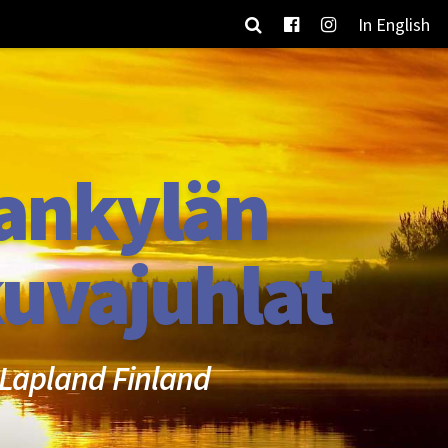
In English
ankylän
uvajuhlat
Lapland Finland