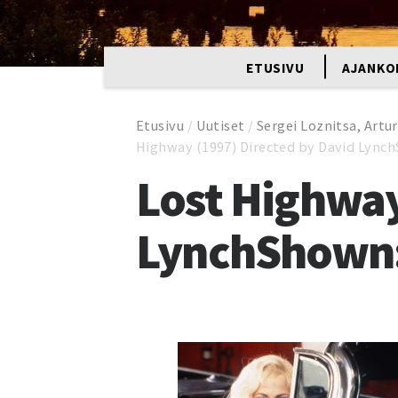
ETUSIVU
AJANKO
Etusivu
/
Uutiset
/
Sergei Loznitsa, Art
Highway (1997) Directed by David Lynch
Lost Highway
LynchShown: 