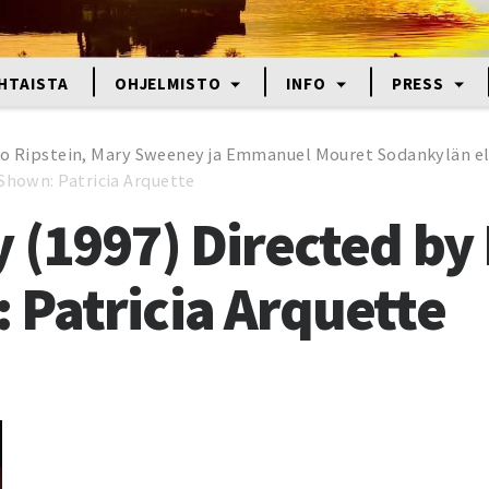
HTAISTA
OHJELMISTO
INFO
PRESS
uro Ripstein, Mary Sweeney ja Emmanuel Mouret Sodankylän el
Shown: Patricia Arquette
 (1997) Directed by
Patricia Arquette