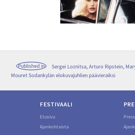
Artikkelien
Published in
Sergei Loznitsa, Arturo Ripstein, M
Mouret Sodankylän elokuvajuhlien päävieraiksi
selaus
FESTIVAALI
PRE
Etusivu
Press
Ajankohtaista
Ajank