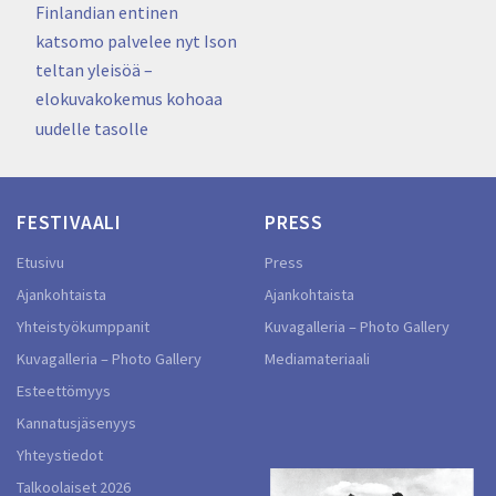
selaus
Finlandian entinen
katsomo palvelee nyt Ison
teltan yleisöä –
elokuvakokemus kohoaa
uudelle tasolle
FESTIVAALI
PRESS
Etusivu
Press
Ajankohtaista
Ajankohtaista
Yhteistyökumppanit
Kuvagalleria – Photo Gallery
Kuvagalleria – Photo Gallery
Mediamateriaali
Esteettömyys
Kannatusjäsenyys
Yhteystiedot
Talkoolaiset 2026