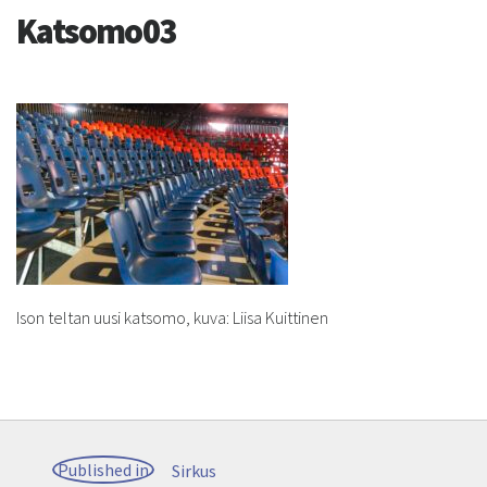
Katsomo03
Ison teltan uusi katsomo, kuva: Liisa Kuittinen
Artikkelien
Published in
Sirkus