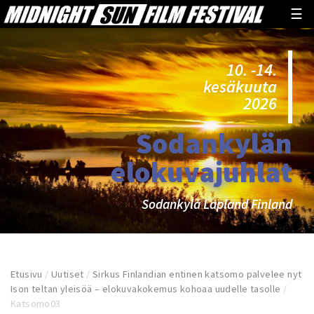
☰
10. -14.
kesäkuuta
2026
Sodankylän
elokuvajuhlat
Sodankylä Lapland Finland
Etusivu
/
Uutiset
/
Sirkus Finlandian entinen katsomo palvelee nyt
Ison teltan yleisöä – elokuvakokemus kohoaa uudelle tasolle
/
Katsomo03