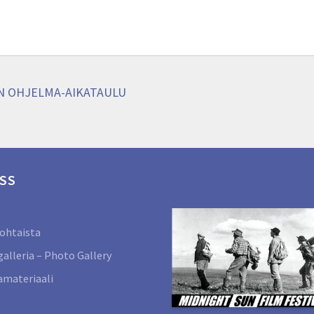
IN OHJELMA-AIKATAULU
SS
ohtaista
alleria – Photo Gallery
materiaali