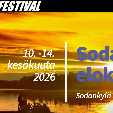
Sod
10. -14.
kesäkuuta
elok
2026
Sodankylä 