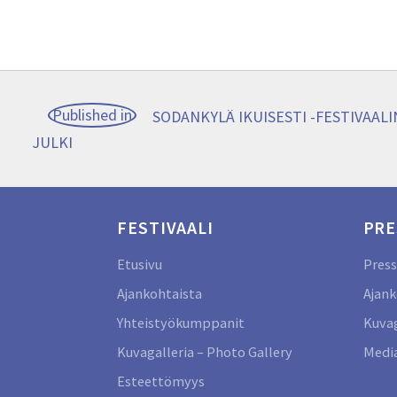
Artikkelien
Published in
SODANKYLÄ IKUISESTI -FESTIVAAL
JULKI
selaus
FESTIVAALI
PRE
Etusivu
Press
Ajankohtaista
Ajank
Yhteistyökumppanit
Kuvag
Kuvagalleria – Photo Gallery
Media
Esteettömyys