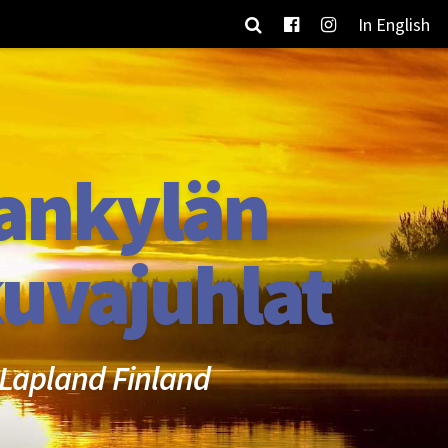
In English
ankylän
uvajuhlat
Lapland Finland