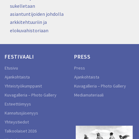
sukelletaan
asiantuntijoiden johdolla
arkkitehtuuriin ja
elokuvahistoriaan
FESTIVAALI
PRESS
Etusivu
Press
Ajankohtaista
Ajankohtaista
Yhteistyökumppanit
Kuvagalleria – Photo Gallery
Kuvagalleria – Photo Gallery
Mediamateriaali
Esteettömyys
Kannatusjäsenyys
Yhteystiedot
Talkoolaiset 2026