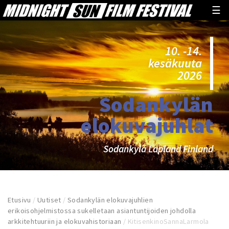
☰
10. -14.
kesäkuuta
2026
Sodankylän
elokuvajuhlat
Sodankylä Lapland Finland
Etusivu
/
Uutiset
/
Sodankylän elokuvajuhlien
erikoisohjelmistossa sukelletaan asiantuntijoiden johdolla
arkkitehtuuriin ja elokuvahistoriaan
/
KitisenkinoSannaLarmola