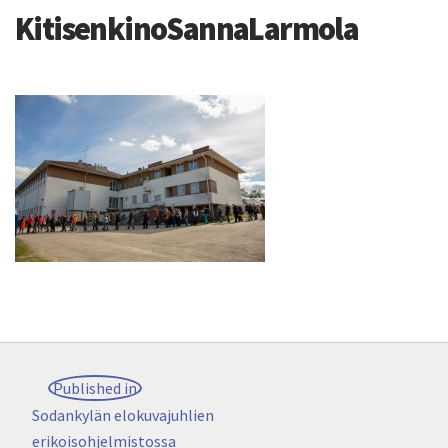
KitisenkinoSannaLarmola
Artikkelien
Published in
selaus
Sodankylän elokuvajuhlien
erikoisohjelmistossa