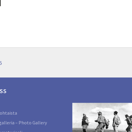
5
SS
ohtaista
alleria – Photo Gallery