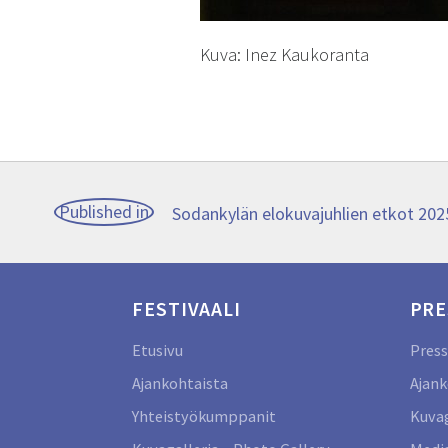
Kuva: Inez Kaukoranta
Artikkelien
Published in
Sodankylän elokuvajuhlien etkot 202
selaus
FESTIVAALI
PRE
Etusivu
Press
Ajankohtaista
Ajank
Yhteistyökumppanit
Kuvag