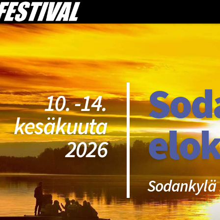
Sod
10. -14.
kesäkuuta
elok
2026
Sodankylä 