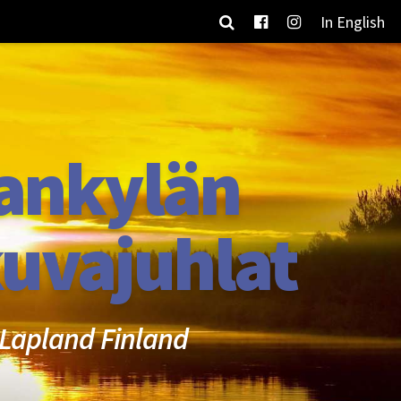
In English
ankylän
uvajuhlat
Lapland Finland