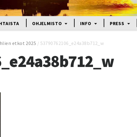
HTAISTA
OHJELMISTO
INFO
PRESS
hlien etkot 2025
/
53790762106_e24a38b712_w
6_e24a38b712_w