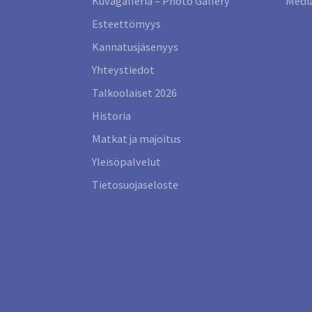
Kuvagalleria – Photo Gallery
Media
Esteettömyys
Kannatusjäsenyys
Yhteystiedot
Talkoolaiset 2026
Historia
Matkat ja majoitus
Yleisöpalvelut
Tietosuojaseloste