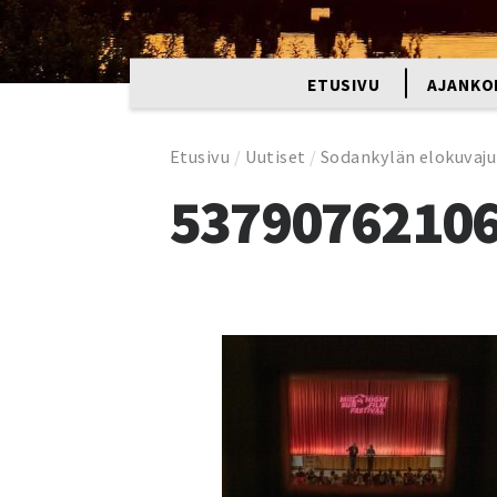
ETUSIVU
AJANKO
Etusivu
/
Uutiset
/
Sodankylän elokuvaju
5379076210