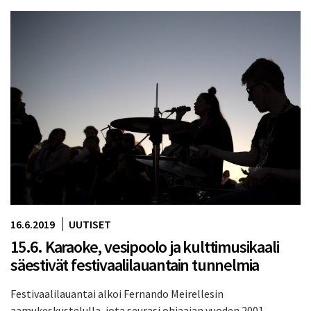
16.6.2019
UUTISET
15.6. Karaoke, vesipoolo ja kulttimusikaali
säestivät festivaalilauantain tunnelmia
Festivaalilauantai alkoi Fernando Meirellesin
aamukeskustelulla, jota seurasi ohjaajan vuoden 2001