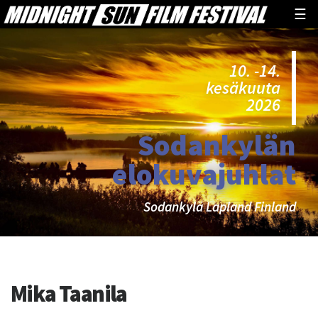
☰
10. -14.
kesäkuuta
2026
Sodankylän
elokuvajuhlat
Sodankylä Lapland Finland
Avainsana:
Mika Taanila