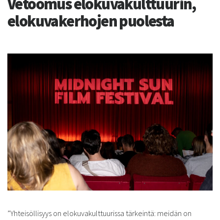
Vetoomus elokuvakulttuurin,
elokuvakerhojen puolesta
”Yhteisöllisyys on elokuvakulttuurissa tärkeintä: meidän on