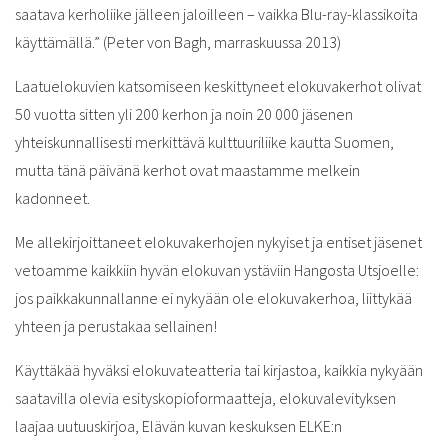
saatava kerholiike jälleen jaloilleen – vaikka Blu-ray-klassikoita
käyttämällä.” (Peter von Bagh, marraskuussa 2013)
Laatuelokuvien katsomiseen keskittyneet elokuvakerhot olivat
50 vuotta sitten yli 200 kerhon ja noin 20 000 jäsenen
yhteiskunnallisesti merkittävä kulttuuriliike kautta Suomen,
mutta tänä päivänä kerhot ovat maastamme melkein
kadonneet.
Me allekirjoittaneet elokuvakerhojen nykyiset ja entiset jäsenet
vetoamme kaikkiin hyvän elokuvan ystäviin Hangosta Utsjoelle:
jos paikkakunnallanne ei nykyään ole elokuvakerhoa, liittykää
yhteen ja perustakaa sellainen!
Käyttäkää hyväksi elokuvateatteria tai kirjastoa, kaikkia nykyään
saatavilla olevia esityskopioformaatteja, elokuvalevityksen
laajaa uutuuskirjoa, Elävän kuvan keskuksen ELKE:n