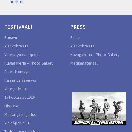
herkut
FESTIVAALI
PRESS
Etusivu
Press
Ajankohtaista
Ajankohtaista
Yhteistyökumppanit
Kuvagalleria – Photo Gallery
Kuvagalleria – Photo Gallery
Mediamateriaali
Esteettömyys
Kannatusjäsenyys
Yhteystiedot
Talkoolaiset 2026
Historia
Matkat ja majoitus
Yleisöpalvelut
Tietosuojaseloste