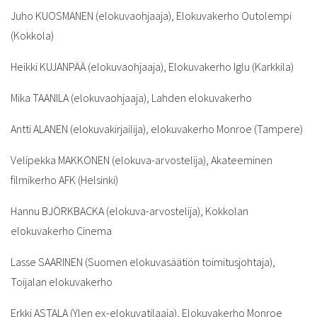
Juho KUOSMANEN (elokuvaohjaaja), Elokuvakerho Outolempi
(Kokkola)
Heikki KUJANPÄÄ (elokuvaohjaaja), Elokuvakerho Iglu (Karkkila)
Mika TAANILA (elokuvaohjaaja), Lahden elokuvakerho
Antti ALANEN (elokuvakirjailija), elokuvakerho Monroe (Tampere)
Velipekka MAKKONEN (elokuva-arvostelija), Akateeminen
filmikerho AFK (Helsinki)
Hannu BJÖRKBACKA (elokuva-arvostelija), Kokkolan
elokuvakerho Cinema
Lasse SAARINEN (Suomen elokuvasäätiön toimitusjohtaja),
Toijalan elokuvakerho
Erkki ASTALA (Ylen ex-elokuvatilaaja), Elokuvakerho Monroe