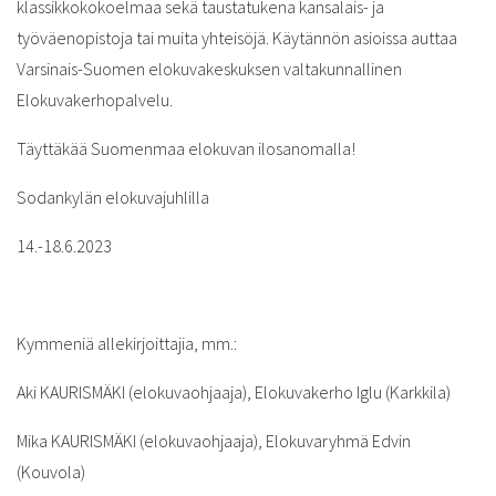
klassikkokokoelmaa sekä taustatukena kansalais- ja
työväenopistoja tai muita yhteisöjä. Käytännön asioissa auttaa
Varsinais-Suomen elokuvakeskuksen valtakunnallinen
Elokuvakerhopalvelu.
Täyttäkää Suomenmaa elokuvan ilosanomalla!
Sodankylän elokuvajuhlilla
14.-18.6.2023
Kymmeniä allekirjoittajia, mm.:
Aki KAURISMÄKI (elokuvaohjaaja), Elokuvakerho Iglu (Karkkila)
Mika KAURISMÄKI (elokuvaohjaaja), Elokuvaryhmä Edvin
(Kouvola)