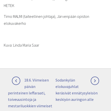
HETEK
Timo MALMI (taiteellinen johtaja), Järvenpään opiston
elokuvakerho
Kuva: Linda Maria Saar
Artikkelien
Previous
Next
18.6. Viimeisen
Sodankylän


selaus
post:
post:
päivän
elokuvajuhlat
perinteinen leffaraati,
keräsivät ennätysyleisön
toiveuusintoja ja
keskiyön auringon alle
mestariluokkien viimeiset