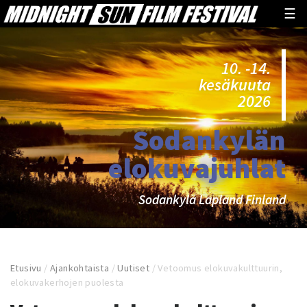
☰
10. -14.
kesäkuuta
2026
Sodankylän
elokuvajuhlat
Sodankylä Lapland Finland
Etusivu
/
Ajankohtaista
/
Uutiset
/
Vetoomus elokuvakulttuurin,
elokuvakerhojen puolesta