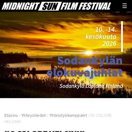
☰
10. -14.
kesäkuuta
2026
Sodankylän
elokuvajuhlat
Sodankylä Lapland Finland
Etusivu
/
Yhteystiedot
/
Yhteistyökumppanit
/
IIC-COLORE
HELSINKI