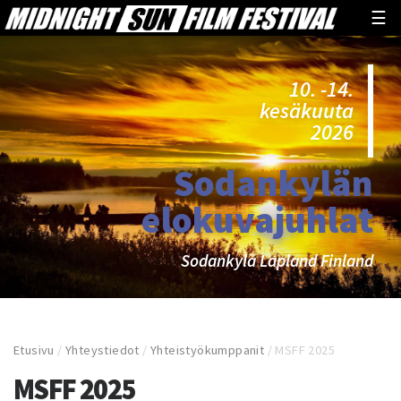
☰
10. -14.
kesäkuuta
2026
Sodankylän
elokuvajuhlat
Sodankylä Lapland Finland
Etusivu
/
Yhteystiedot
/
Yhteistyökumppanit
/
MSFF 2025
MSFF 2025