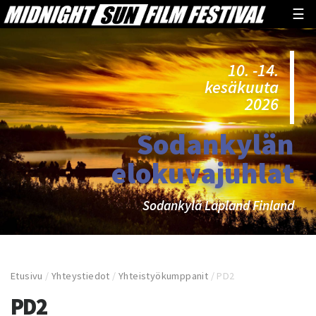
☰
10. -14.
kesäkuuta
2026
Sodankylän
elokuvajuhlat
Sodankylä Lapland Finland
Etusivu
/
Yhteystiedot
/
Yhteistyökumppanit
/
PD2
PD2