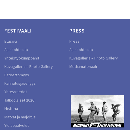
FESTIVAALI
PRESS
Etusivu
Press
Ajankohtaista
Ajankohtaista
Yhteistyökumppanit
Kuvagalleria – Photo Gallery
Kuvagalleria – Photo Gallery
Mediamateriaali
Esteettömyys
Kannatusjäsenyys
Yhteystiedot
Talkoolaiset 2026
Historia
Matkat ja majoitus
Yleisöpalvelut