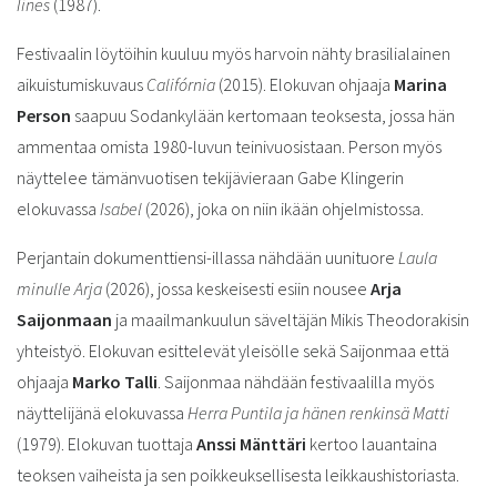
Iines
(1987).
Festivaalin löytöihin kuuluu myös harvoin nähty brasilialainen
aikuistumiskuvaus
Califórnia
(2015). Elokuvan ohjaaja
Marina
Person
saapuu Sodankylään kertomaan teoksesta, jossa hän
ammentaa omista 1980-luvun teinivuosistaan. Person myös
näyttelee tämänvuotisen tekijävieraan Gabe Klingerin
elokuvassa
Isabel
(2026), joka on niin ikään ohjelmistossa.
Perjantain dokumenttiensi-illassa nähdään uunituore
Laula
minulle Arja
(2026), jossa keskeisesti esiin nousee
Arja
Saijonmaan
ja maailmankuulun säveltäjän Mikis Theodorakisin
yhteistyö. Elokuvan esittelevät yleisölle sekä Saijonmaa että
ohjaaja
Marko Talli
. Saijonmaa nähdään festivaalilla myös
näyttelijänä elokuvassa
Herra Puntila ja hänen renkinsä Matti
(1979). Elokuvan tuottaja
Anssi Mänttäri
kertoo lauantaina
teoksen vaiheista ja sen poikkeuksellisesta leikkaushistoriasta.