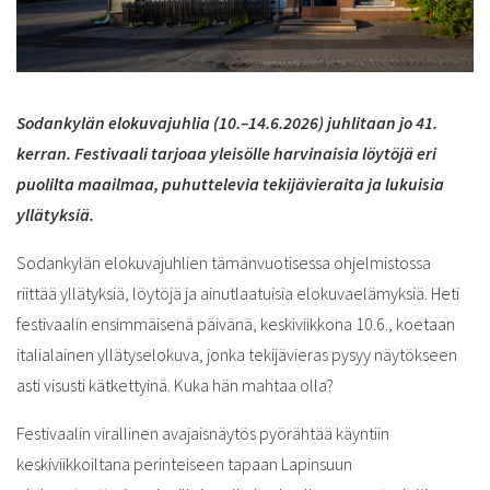
Sodankylän elokuvajuhlia (10.–14.6.2026) juhlitaan jo 41.
kerran. Festivaali tarjoaa yleisölle harvinaisia löytöjä eri
puolilta maailmaa, puhuttelevia tekijävieraita ja lukuisia
yllätyksiä.
Sodankylän elokuvajuhlien tämänvuotisessa ohjelmistossa
riittää yllätyksiä, löytöjä ja ainutlaatuisia elokuvaelämyksiä. Heti
festivaalin ensimmäisenä päivänä, keskiviikkona 10.6., koetaan
italialainen yllätyselokuva, jonka tekijävieras pysyy näytökseen
asti visusti kätkettyinä. Kuka hän mahtaa olla?
Festivaalin virallinen avajaisnäytös pyörähtää käyntiin
keskiviikkoiltana perinteiseen tapaan Lapinsuun