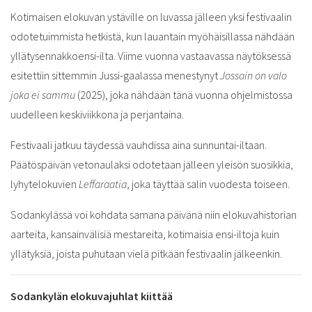
Kotimaisen elokuvan ystäville on luvassa jälleen yksi festivaalin
odotetuimmista hetkistä, kun lauantain myöhäisillassa nähdään
yllätysennakkoensi-ilta. Viime vuonna vastaavassa näytöksessä
esitettiin sittemmin Jussi-gaalassa menestynyt
Jossain on valo
joka ei sammu
(2025), joka nähdään tänä vuonna ohjelmistossa
uudelleen keskiviikkona ja perjantaina.
Festivaali jatkuu täydessä vauhdissa aina sunnuntai-iltaan.
Päätöspäivän vetonaulaksi odotetaan jälleen yleisön suosikkia,
lyhytelokuvien
Leffaraatia
, joka täyttää salin vuodesta toiseen.
Sodankylässä voi kohdata samana päivänä niin elokuvahistorian
aarteita, kansainvälisiä mestareita, kotimaisia ensi-iltoja kuin
yllätyksiä, joista puhutaan vielä pitkään festivaalin jälkeenkin.
Sodankylän elokuvajuhlat kiittää