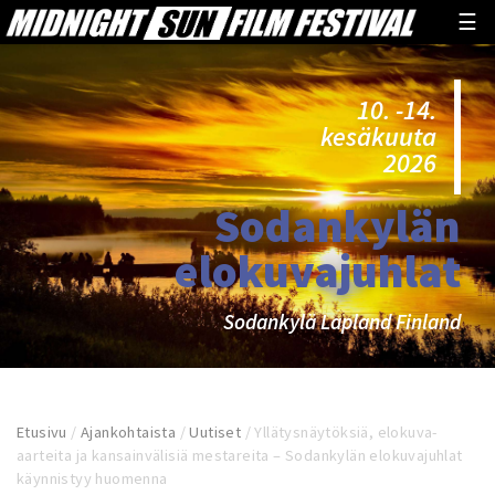
☰
10. -14.
kesäkuuta
2026
Sodankylän
elokuvajuhlat
Sodankylä Lapland Finland
Etusivu
/
Ajankohtaista
/
Uutiset
/
Yllätysnäytöksiä, elokuva-
aarteita ja kansainvälisiä mestareita – Sodankylän elokuvajuhlat
käynnistyy huomenna