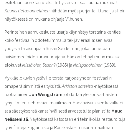
esitetään tuore laulutekstitetty versio – saa laulaa mukana!
Kaunis rietas onnellinen
nähdään myös perjantai-iltana, ja silloin
näytöksessä on mukana ohjaaja Vilhunen.
Perinteinen aamukeskustelusarja käynnistyy torstaina kenties
koko festivaalin odotetuimmalla tekijävieraalla: sen avaa
yhdysvaltalaisohjaaja Susan Seidelman, joka tunnetaan
naiskomedioiden uranuurtajana. Hän on tehnyt muun muassa
elokuvat
Missä olet, Susan?
(1985) ja
Naispaholainen
(1989).
Mykkäelokuvien ystäville torstai tarjoaa yhden festivaalin
omaperäisimmistä esityksistä.
Arkiston aarteita
-näytöksessä
ruotsalainen
Jon Wengström
johdattaa yleisön varhaisten
lyhytfilmien kiehtovaan maailmaan. Harvinaisuuksien kavalkadi
saa säestyksensä kansainvälisesti arvostetulta pianistilta
Maud
Nelisseniltä
. Näytöksessä katsotaan eri tekniikoilla restauroituja
lyhytfilmejä Englannista ja Ranskasta – mukana maailman