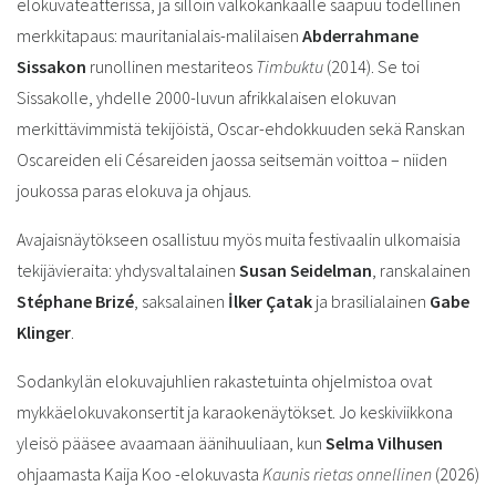
elokuvateatterissa, ja silloin valkokankaalle saapuu todellinen
merkkitapaus: mauritanialais-malilaisen
Abderrahmane
Sissakon
runollinen mestariteos
Timbuktu
(2014). Se toi
Sissakolle, yhdelle 2000-luvun afrikkalaisen elokuvan
merkittävimmistä tekijöistä, Oscar-ehdokkuuden sekä Ranskan
Oscareiden eli Césareiden jaossa seitsemän voittoa – niiden
joukossa paras elokuva ja ohjaus.
Avajaisnäytökseen osallistuu myös muita festivaalin ulkomaisia
tekijävieraita: yhdysvaltalainen
Susan Seidelman
, ranskalainen
Stéphane Brizé
, saksalainen
İlker Çatak
ja brasilialainen
Gabe
Klinger
.
Sodankylän elokuvajuhlien rakastetuinta ohjelmistoa ovat
mykkäelokuvakonsertit ja karaokenäytökset. Jo keskiviikkona
yleisö pääsee avaamaan äänihuuliaan, kun
Selma Vilhusen
ohjaamasta Kaija Koo -elokuvasta
Kaunis rietas onnellinen
(2026)