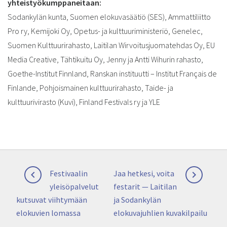
yhteistyökumppaneitaan:
Sodankylän kunta, Suomen elokuvasäätiö (SES), Ammattiliitto
Pro ry, Kemijoki Oy, Opetus- ja kulttuuriministeriö, Genelec,
Suomen Kulttuurirahasto, Laitilan Wirvoitusjuomatehdas Oy, EU
Media Creative, Tähtikuitu Oy, Jenny ja Antti Wihurin rahasto,
Goethe-Institut Finnland, Ranskan instituutti – Institut Français de
Finlande, Pohjoismainen kulttuurirahasto, Taide- ja
kulttuurivirasto (Kuvi), Finland Festivals ry ja YLE
Artikkelien
Previous
Next
Festivaalin
Jaa hetkesi, voita


selaus
post:
post:
yleisöpalvelut
festarit — Laitilan
kutsuvat viihtymään
ja Sodankylän
elokuvien lomassa
elokuvajuhlien kuvakilpailu