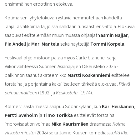
ensimmäinen eroottinen elokuva.
Kotimaisen lyhytelokuvan ystäviä hemmotellaan kahdella
laajalla valikoimalla, joissa nähdään runsaasti ensi-iltoja. Elokuvia
saapuvat esittelemään muun muassa ohjaajat
Yasmin Najjar
,
Pia Andell
ja
Mari Mantela
sekä näyttelijä
Tommi Korpela
.
Festivaaliohjelmistoon palaa myös Carte blanche -sarja.
Viikonvaihteessa Suomen Asianajajien Oikeusteko 2026 -
palkinnon saanut akateemikko
Martti Koskenniemi
esittelee
torstaina ja perjantaina kaksi itselleen tärkeää elokuvaa,
Päivä
painuu mailleen
(1992) ja
Keskustelu
. (1974).
Kolme viisasta miestä saapuu Sodankylään, kun
Kari Heiskanen
,
Pertti Sveholm
ja
Timo Torikka
esittelevät torstaina
improvisaation voimaa
Mika Kaurismäen
draamassa
Kolme
viisasta miestä
(2008) sekä Janne Kuusen komediassa
Älä itke