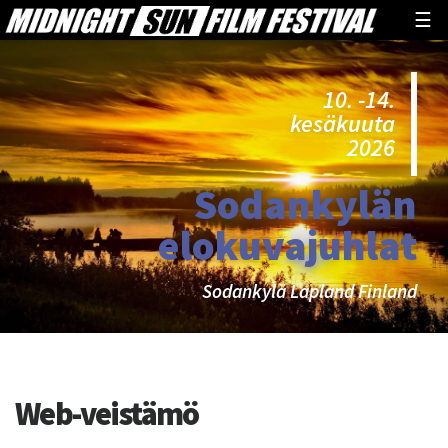
☰
10. -14.
kesäkuuta
2026
Sodankylän
elokuvajuhlat
Sodankylä Lapland Finland
Tekijä:
Web-veistämö