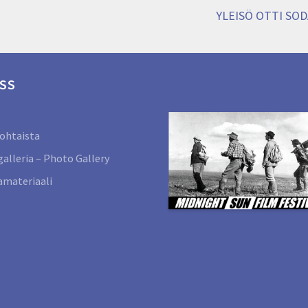
Next
YLEISÖ OTTI SO
post:
SS
ohtaista
alleria – Photo Gallery
materiaali