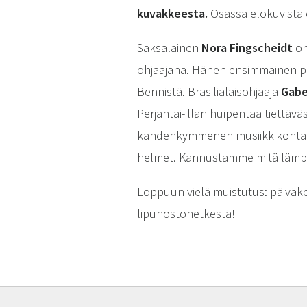
kuvakkeesta.
Osassa elokuvista o
Saksalainen
Nora Fingscheidt
on
ohjaajana. Hänen ensimmäinen p
Bennistä. Brasilialaisohjaaja
Gabe
Perjantai-illan huipentaa tiettä
kahdenkymmenen musiikkikohtaus
helmet. Kannustamme mitä lämpi
Loppuun vielä muistutus: päiväko
lipunostohetkestä!