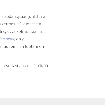
änä Sodankylään juhlittuna
 kertomus 9-vuotiaasta
sti sykkivä kolmiodraama.
ing-along
on yli
aavat uudemman tuotannon
katsottavissa vielä 5 päivää