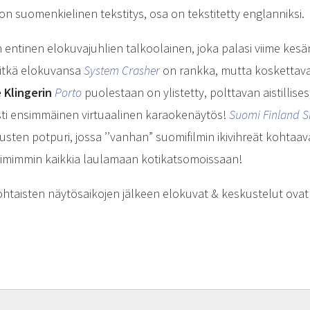
n suomenkielinen tekstitys, osa on tekstitetty englanniksi.
 entinen elokuvajuhlien talkoolainen, joka palasi viime kes
itkä elokuvansa
System Crasher
on rankka, mutta koskettava
 Klingerin
Porto
puolestaan on ylistetty, polttavan aistillise
västi ensimmäinen virtuaalinen karaokenäytös!
Suomi Finland S
ten potpuri, jossa ’’vanhan” suomifilmin ikivihreät koht
mimmin kaikkia laulamaan kotikatsomoissaan!
htaisten näytösaikojen jälkeen elokuvat & keskustelut ovat 