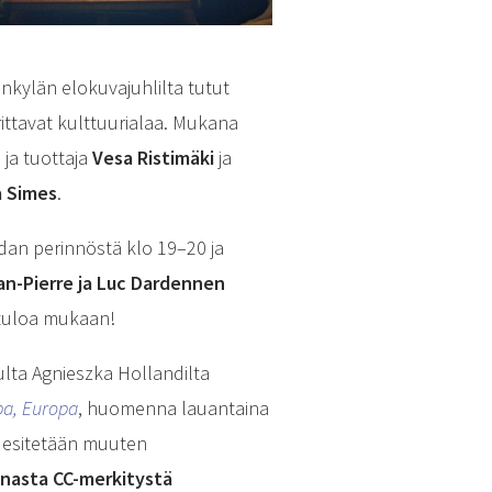
ankylän elokuvajuhlilta tutut
ittavat kulttuurialaa. Mukana
 ja tuottaja
Vesa Ristimäki
ja
a Simes
.
an perinnöstä klo 19–20 ja
n-Pierre ja Luc Dardennen
etuloa mukaan!
ulta Agnieszka Hollandilta
pa, Europa
, huomenna lauantaina
oo esitetään muuten
unasta CC-merkitystä