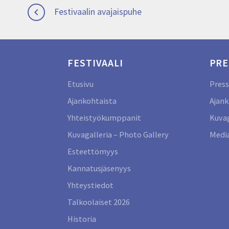
Artikkelien
Previous
Festivaalin avajaispuhe

post:
selaus
FESTIVAALI
PRE
Etusivu
Press
Ajankohtaista
Ajank
Yhteistyökumppanit
Kuvag
Kuvagalleria – Photo Gallery
Media
Esteettömyys
Kannatusjäsenyys
Yhteystiedot
Talkoolaiset 2026
Historia