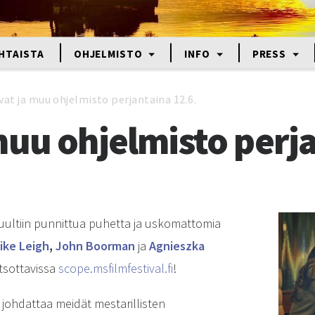
HTAISTA
OHJELMISTO
INFO
PRESS
vat ja muu ohjelmisto perjantaina 12.6.
muu ohjelmisto perja
uultiin punnittua puhetta ja uskomattomia
ike Leigh
,
John Boorman
ja
Agnieszka
atsottavissa
scope.msfilmfestival.fi
!
johdattaa meidät mestarillisten