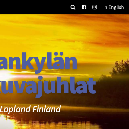
In English
ankylän
uvajuhlat
Lapland Finland