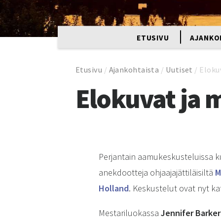
ETUSIVU
AJANKO
Etusivu
/
Ajankohtaista
/
Uutiset
/
Eloku
Elokuvat ja 
Perjantain aamukeskusteluissa k
anekdootteja ohjaajajättiläisiltä
M
Holland
. Keskustelut ovat nyt k
Mestariluokassa
Jennifer Barker