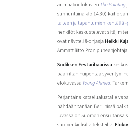
animaatioelokuvien
The Painting
sunnuntaina klo 14.30) kaihoisa
taiteen ja tapahtumien kentällä 
henkilöt keskustelevat siitä, mi
ovat näyttelijä-ohjaaja
Heikki Ku
Ammattiliitto Pron puheenjohtaj
Sodiksen Festaribaarissa
keskus
baari-illan huipentaa syventymin
elokuvassa
Young Ahmed
. Tarkem
Perjantaina katselualustalle vap
nähdään tänään Berliinissä palki
luvassa on Suomen ensi-iltansa
suomenkielisillä teksteillä!
Eloku