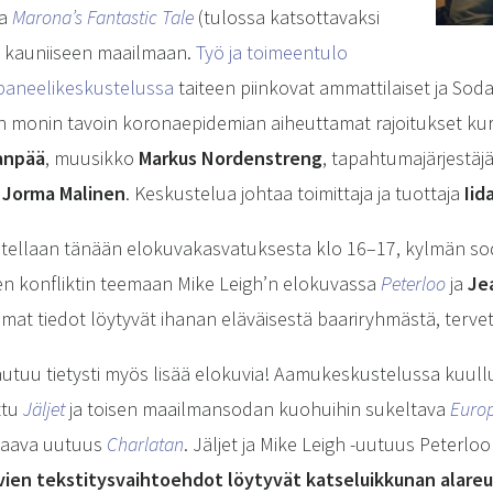
ja
Marona’s Fantastic Tale
(tulossa katsottavaksi
n kauniiseen maailmaan.
Työ ja toimeentulo
-paneelikeskustelussa
taiteen piinkovat ammattilaiset ja Sod
ten monin tavoin koronaepidemian aiheuttamat rajoitukset kur
janpää
, muusikko
Markus Nordenstreng
, tapahtumajärjestäjä
a
Jorma Malinen
. Keskustelua johtaa toimittaja ja tuottaja
Iid
tellaan tänään elokuvakasvatuksesta klo 16–17, kylmän sod
en konfliktin teemaan Mike Leigh’n elokuvassa
Peterloo
ja
Jea
mat tiedot löytyvät ihanan eläväisestä baariryhmästä, terv
autuu tietysti myös lisää elokuvia! Aamukeskustelussa kuull
ttu
Jäljet
ja toisen maailmansodan kuohuihin sukeltava
Euro
 saava uutuus
Charlatan
. Jäljet ja Mike Leigh -uutuus Peterl
vien tekstitysvaihtoehdot löytyvät katseluikkunan alare