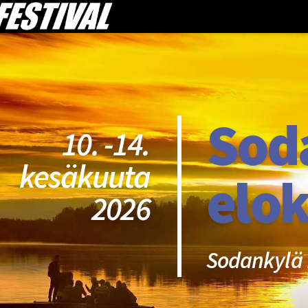
Sod
10. -14.
kesäkuuta
elok
2026
Sodankylä 