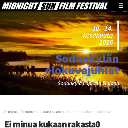
☰
10. -14.
kesäkuuta
2026
Sodankylän
elokuvajuhlat
Sodankylä Lapland Finland
Etusivu
/
Ei minua kukaan rakasta
/
Ei minua kukaan rakasta0
Ei minua kukaan rakasta0