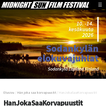
☰
10. -14.
kesäkuuta
2026
Sodankylän
elokuvajuhlat
Sodankylä Lapland Finland
Etusivu
/
Hän joka saa korvapuustit
/
HanJokaSaaKorvapuustit
HanJokaSaaKorvapuustit