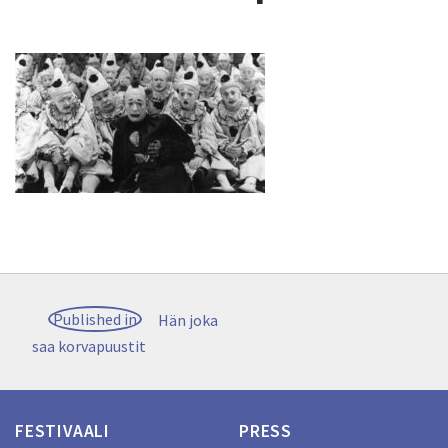
Artikkelien
Published in
Hän joka
selaus
saa korvapuustit
FESTIVAALI
PRESS