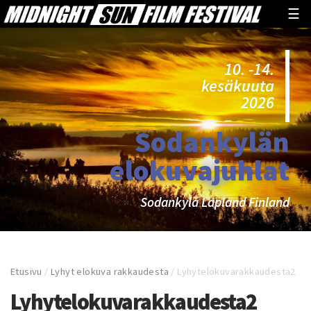
☰
10. -14.
kesäkuuta
2026
Sodankylän
elokuvajuhlat
Sodankylä Lapland Finland
Etusivu
/
Lyhyt elokuva rakkaudesta
/
Lyhytelokuvarakkaudesta2
Lyhytelokuvarakkaudesta2