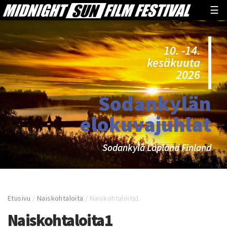
☰
10. -14.
kesäkuuta
2026
Sodankylän
elokuvajuhlat
Sodankylä Lapland Finland
Etusivu
/
Naiskohtaloita
/
Naiskohtaloita1
Naiskohtaloita1