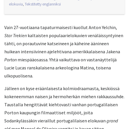
elokuvia
,
Tekstitetty englanniksi
Vain 27-vuotiaana tapaturmaisesti kuollut Anton Yelchin,
Star Trekien
kaltaisten populaarielokuvien venäläissyntyinen
tähti, on porautuvine katseineen ja käheine äänineen
huikean intensiivinen ajelehtivana amerikkalaisena Jakena
Porton
miespääosassa. Yhtä vaikuttava on vastanäyttelijä
Lucie Lucas ranskalaisena arkeologina Matina, toisena
ulkopuolisena.
Jälleen on kyse eräänlaisesta kolmiodraamasta, keskiössä
kokeneemman naisen ja hermoherkän miehen rakkaussuhde.
Taustalla hengittävät kiehtovasti vanhan portugalilaisen
Porton kaupungin filmaattiset miljööt, joita
Sodankylässäkin vieraillut portugalilaisen elokuvan
grand
old man
Manoel de Oliveira vangitsi jo kauan sitten.