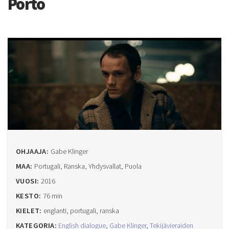
Porto
OHJAAJA:
Gabe Klinger
MAA:
Portugali, Ranska, Yhdysvallat, Puola
VUOSI:
2016
KESTO:
76 min
KIELET:
englanti, portugali, ranska
KATEGORIA:
English dialogue
,
Gabe Klinger
,
Tekijävieraiden