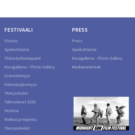
FESTIVAALI
PRESS
Etusivu
Press
Ajankohtaista
Ajankohtaista
Yhteistyökumppanit
Kuvagalleria – Photo Gallery
Kuvagalleria – Photo Gallery
Mediamateriaali
Esteettömyys
Kannatusjäsenyys
Yhteystiedot
Talkoolaiset 2026
Historia
Matkat ja majoitus
Yleisöpalvelut