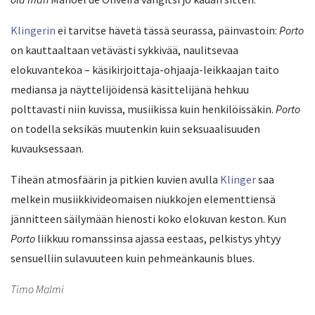
Klingerin
ei tarvitse hävetä tässä seurassa, päinvastoin:
Porto
on kauttaaltaan vetävästi sykkivää, naulitsevaa
elokuvantekoa – käsikirjoittaja-ohjaaja-leikkaajan taito
mediansa ja näyttelijöidensä käsittelijänä hehkuu
polttavasti niin kuvissa, musiikissa kuin henkilöissäkin.
Porto
on todella seksikäs muutenkin kuin seksuaalisuuden
kuvauksessaan.
Tiheän atmosfäärin ja pitkien kuvien avulla
Klinger
saa
melkein musiikkivideomaisen niukkojen elementtiensä
jännitteen säilymään hienosti koko elokuvan keston. Kun
Porto
liikkuu romanssinsa ajassa eestaas, pelkistys yhtyy
sensuelliin sulavuuteen kuin pehmeänkaunis blues.
Timo Malmi