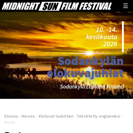
☰
10. -14.
kesäkuuta
2026
Sodankylän
elokuvajuhlat
Sodankylä Lapland Finland
Etusivu
/
Movies
/
Elokuvat luokittain
/
Tekstitetty englanniksi
/
Porto