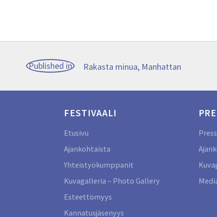
Artikkelien
Published in
Rakasta minua, Manhattan
selaus
FESTIVAALI
PRE
Etusivu
Press
Ajankohtaista
Ajank
Yhteistyökumppanit
Kuvag
Kuvagalleria – Photo Gallery
Media
Esteettömyys
Kannatusjäsenyys