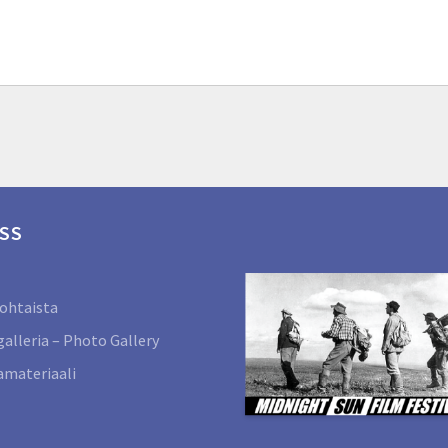
SS
ohtaista
alleria – Photo Gallery
materiaali