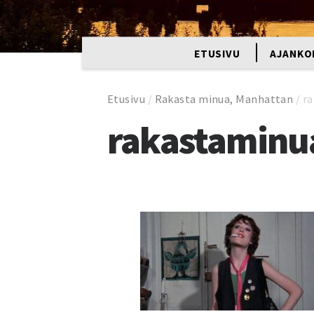
ETUSIVU
AJANKO
Etusivu
/
Rakasta minua, Manhattan
/
r
rakastamin