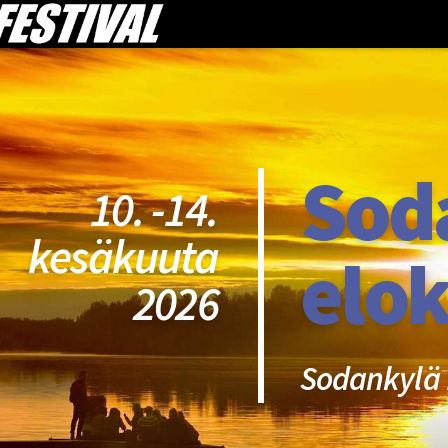
Sod
10. -14.
kesäkuuta
elok
2026
Sodankylä 