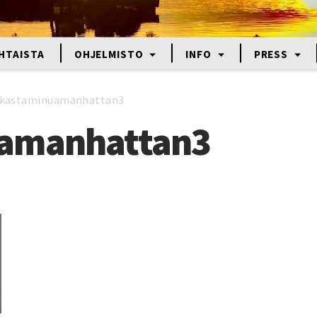
HTAISTA
OHJELMISTO
INFO
PRESS
akastaminuamanhattan3
uamanhattan3