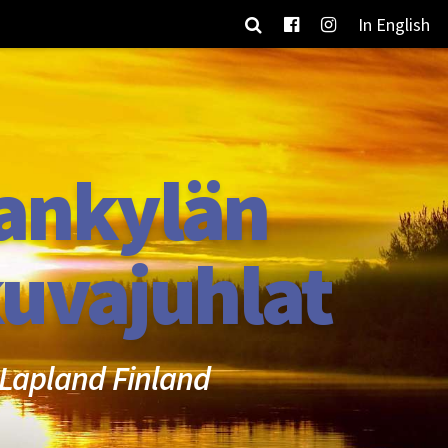
In English
ankylän
uvajuhlat
Lapland Finland