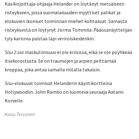
Käsikirjoittaja-ohjaaja Helander on löytänyt metsäiseen
risteykseen, jossa suomalaisuuden myyttiset palikat ja
elokuvien ikoniset toiminnan miehet kohtaavat. Samasta
risteyksestä on löytynyt Jorma Tommila. Pääosanäyttelijän
tyly karisma paistaa läpi veriroiskeidenkin.
Sisu 2:ssa
maskuliinisuus ei ole kriisissä, eikä se ole pöyhkeää
itsekorostusta. Se on traumojen ja arpien peittämää
kroppaa, joka antaa samalla mitalla takaisin.
Sisu
-elokuvat toimivat Helanderin käyntikortteina
Hollywoodiin. John Rambo on luonteva seuraaja Aatami
Korvelle.
Kaisu Tervonen